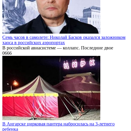
Семь часов в самолете: Николай Басков оказался заложником
хаоса в российских аэропортах
В российской авиасистеме — коллапс. Последние двое
0
666
В Ангарске цирковая пантера набросилась на 3-летнего
ребенка