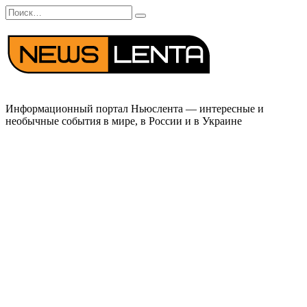
Перейти
Search
к
for:
содержанию
Информационный портал Ньюслента — интересные и
необычные события в мире, в России и в Украине