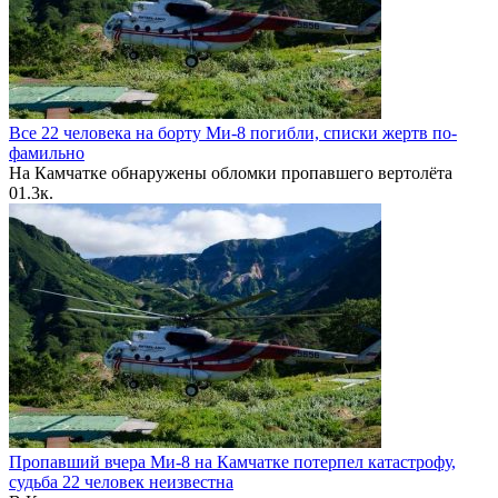
Все 22 человека на борту Ми-8 погибли, списки жертв по-
фамильно
На Камчатке обнаружены обломки пропавшего вертолёта
0
1.3к.
Пропавший вчера Ми-8 на Камчатке потерпел катастрофу,
судьба 22 человек неизвестна