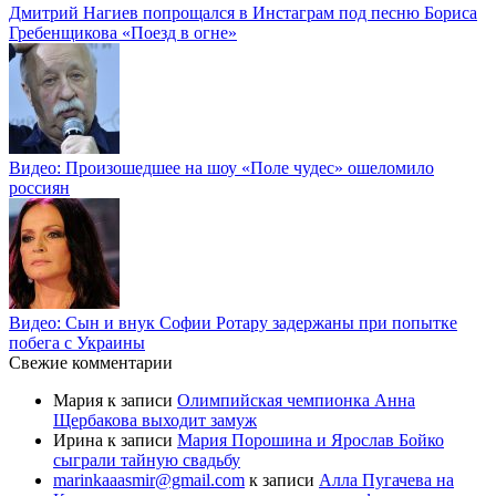
Дмитрий Нагиев попрощался в Инстаграм под песню Бориса
Гребенщикова «Поезд в огне»
Видео: Произошедшее на шоу «Поле чудес» ошеломило
россиян
Видео: Сын и внук Софии Ротару задержаны при попытке
побега с Украины
Свежие комментарии
Мария
к записи
Олимпийская чемпионка Анна
Щербакова выходит замуж
Ирина
к записи
Мария Порошина и Ярослав Бойко
сыграли тайную свадьбу
marinkaaasmir@gmail.com
к записи
Алла Пугачева на