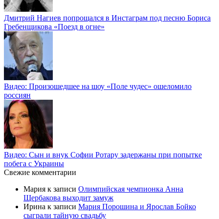
Дмитрий Нагиев попрощался в Инстаграм под песню Бориса
Гребенщикова «Поезд в огне»
Видео: Произошедшее на шоу «Поле чудес» ошеломило
россиян
Видео: Сын и внук Софии Ротару задержаны при попытке
побега с Украины
Свежие комментарии
Мария
к записи
Олимпийская чемпионка Анна
Щербакова выходит замуж
Ирина
к записи
Мария Порошина и Ярослав Бойко
сыграли тайную свадьбу