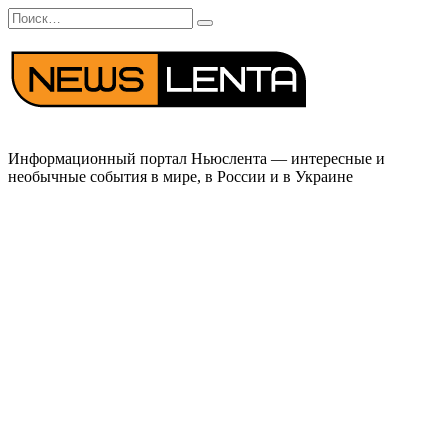
Перейти
Search
к
for:
содержанию
Информационный портал Ньюслента — интересные и
необычные события в мире, в России и в Украине