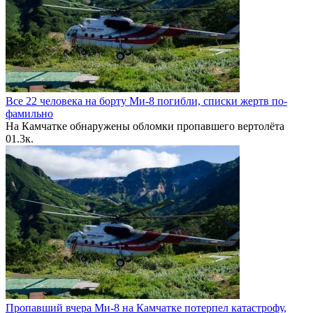
Все 22 человека на борту Ми-8 погибли, списки жертв по-
фамильно
На Камчатке обнаружены обломки пропавшего вертолёта
0
1.3к.
Пропавший вчера Ми-8 на Камчатке потерпел катастрофу,