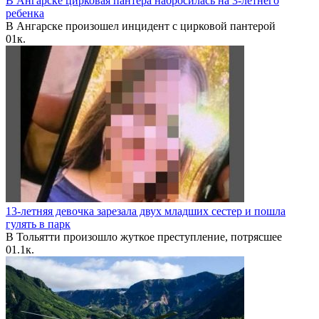
В Ангарске цирковая пантера набросилась на 3-летнего
ребенка
В Ангарске произошел инцидент с цирковой пантерой
0
1к.
13-летняя девочка зарезала двух младших сестер и пошла
гулять в парк
В Тольятти произошло жуткое преступление, потрясшее
0
1.1к.