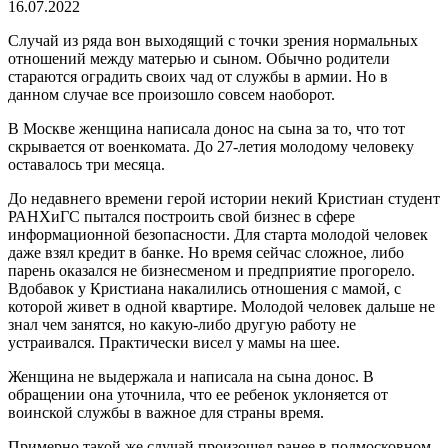
16.07.2022
Случай из ряда вон выходящий с точки зрения нормальных
отношений между матерью и сыном. Обычно родители
стараются оградить своих чад от службы в армии. Но в
данном случае все произошло совсем наоборот.
В Москве женщина написала донос на сына за то, что тот
скрывается от военкомата. До 27-летия молодому человеку
оставалось три месяца.
До недавнего времени герой истории некий Кристиан студент
РАНХиГС пытался построить свой бизнес в сфере
информационной безопасности. Для старта молодой человек
даже взял кредит в банке. Но время сейчас сложное, либо
парень оказался не бизнесменом и предприятие прогорело.
Вдобавок у Кристиана накалились отношения с мамой, с
которой живет в одной квартире. Молодой человек дальше не
знал чем занятся, но какую-либо другую работу не
устраивался. Практически висел у мамы на шее.
Женщина не выдержала и написала на сына донос. В
обращении она уточнила, что ее ребенок уклоняется от
воинской службы в важное для страны время.
Примерно такой же случай произошел ранее в подмосковном