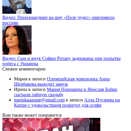
Видео: Произошедшее на шоу «Поле чудес» ошеломило
россиян
Видео: Сын и внук Софии Ротару задержаны при попытке
побега с Украины
Свежие комментарии
Мария
к записи
Олимпийская чемпионка Анна
Щербакова выходит замуж
Ирина
к записи
Мария Порошина и Ярослав Бойко
сыграли тайную свадьбу
marinkaaasmir@gmail.com
к записи
Алла Пугачева на
Кипре с удовольствием позирует для селфи
Вам также может понравится