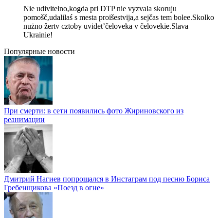
Nie udivitelno,kogda pri DTP nie vyzvala skoruju
pomošč,udalilaś s mesta proišestvija,a sejčas tem bolee.Skolko
nużno žertv cztoby uvidet’čeloveka v čelovekie.Slava
Ukrainie!
Популярные новости
При смерти: в сети появились фото Жириновского из
реанимации
Дмитрий Нагиев попрощался в Инстаграм под песню Бориса
Гребенщикова «Поезд в огне»