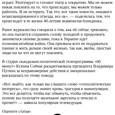
играет. Репетирует и готовит театр к открытию. Мы не можем
никак повлиять на то, что происходит, мы можем только
работать. И не истерить. Так что, вот такие новости, никакого
незапланированного отъезда, все ок», — поделилась тем, что
происходит в ее жизни 40-летняя знаменитая блондинка.
Ранее журналистка говорила о том, как ей сейчас тревожно,
но она пытается сохранять голову холодной и продолжать
заниматься своими делами, пока в Украине идет
полномасштабная война. Она призвала всех не поддаваться
панике и жить дальше своей жизнью, так как, якобы, простые
люди ни на что не могут повлиять.
В студии скандально-политической телепрограммы «60
минут» Ксения Собчак раскритиковала президента Владимира
Путина за неправомерные действия и эмоционально
высказалась по этому поводу.
«Вот знайте, как только вы слышите слово «геополитические
интересы», это сразу значит кровь, трагедия и манипуляция.
Это все делается, чтобы вас обмануть, чтобы объяснить,
почему вы получаете маленькие зарплаты и пенсии и
прочее!» — заявила популярная телеведущая.
Оцените статью