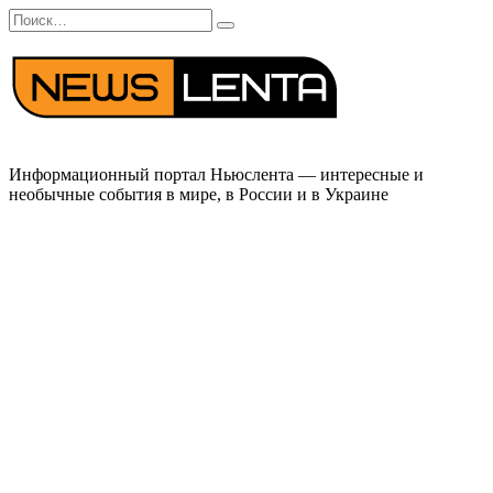
Перейти
Search
к
for:
содержанию
Информационный портал Ньюслента — интересные и
необычные события в мире, в России и в Украине