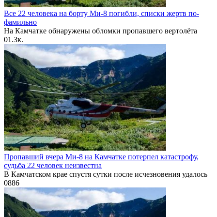
Все 22 человека на борту Ми-8 погибли, списки жертв по-
фамильно
На Камчатке обнаружены обломки пропавшего вертолёта
0
1.3к.
Пропавший вчера Ми-8 на Камчатке потерпел катастрофу,
судьба 22 человек неизвестна
В Камчатском крае спустя сутки после исчезновения удалось
0
886