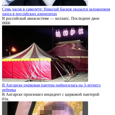
Семь часов в самолете: Николай Басков оказался заложником
хаоса в российских аэропортах
В российской авиасистеме — коллапс. Последние двое
0
666
В Ангарске цирковая пантера набросилась на 3-летнего
ребенка
В Ангарске произошел инцидент с цирковой пантерой
0
1к.