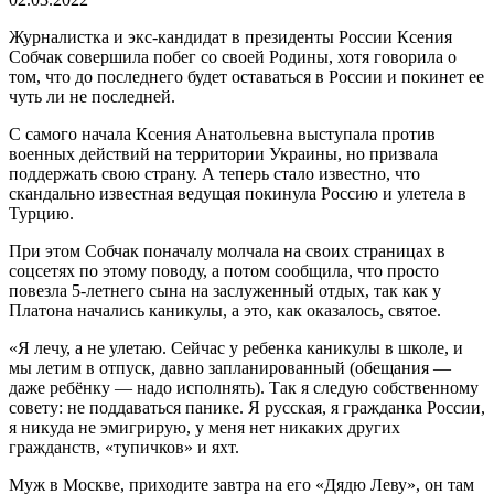
Журналистка и экс-кандидат в президенты России Ксения
Собчак совершила побег со своей Родины, хотя говорила о
том, что до последнего будет оставаться в России и покинет ее
чуть ли не последней.
С самого начала Ксения Анатольевна выступала против
военных действий на территории Украины, но призвала
поддержать свою страну. А теперь стало известно, что
скандально известная ведущая покинула Россию и улетела в
Турцию.
При этом Собчак поначалу молчала на своих страницах в
соцсетях по этому поводу, а потом сообщила, что просто
повезла 5-летнего сына на заслуженный отдых, так как у
Платона начались каникулы, а это, как оказалось, святое.
«Я лечу, а не улетаю. Сейчас у ребенка каникулы в школе, и
мы летим в отпуск, давно запланированный (обещания —
даже ребёнку — надо исполнять). Так я следую собственному
совету: не поддаваться панике. Я русская, я гражданка России,
я никуда не эмигрирую, у меня нет никаких других
гражданств, «тупичков» и яхт.
Муж в Москве, приходите завтра на его «Дядю Леву», он там