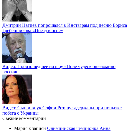
Дмитрий Нагиев попрощался в Инстаграм под песню Бориса
Гребенщикова «Поезд в огне»
Видео: Произошедшее на шоу «Поле чудес» ошеломило
россиян
Видео: Сын и внук Софии Ротару задержаны при попытке
побега с Украины
Свежие комментарии
Мария
к записи
Олимпийская чемпионка Анна