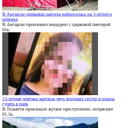
В Ангарске цирковая пантера набросилась на 3-летнего
ребенка
В Ангарске произошел инцидент с цирковой пантерой
0
1к.
13-летняя девочка зарезала двух младших сестер и пошла
гулять в парк
В Тольятти произошло жуткое преступление, потрясшее
0
1.1к.