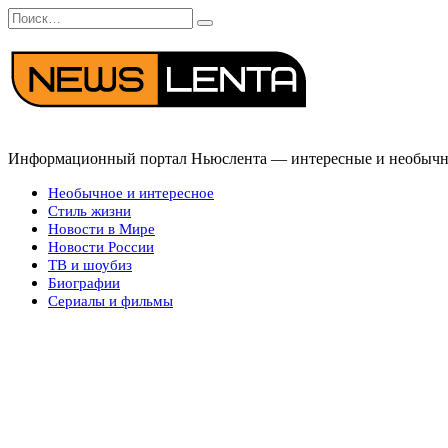
Перейти
Search
к
for:
содержанию
Информационный портал Ньюслента — интересные и необычные
Необычное и интересное
Стиль жизни
Новости в Мире
Новости России
ТВ и шоубиз
Биографии
Сериалы и фильмы