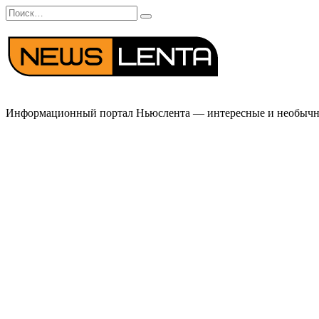
Перейти
Search
к
for:
содержанию
Информационный портал Ньюслента — интересные и необычные