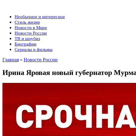
Необычное и интересное
Стиль жизни
Новости в Мире
Новости России
ТВ и шоубиз
Биографии
Сериалы и фильмы
Главная
»
Новости России
Ирина Яровая новый губернатор Мурма