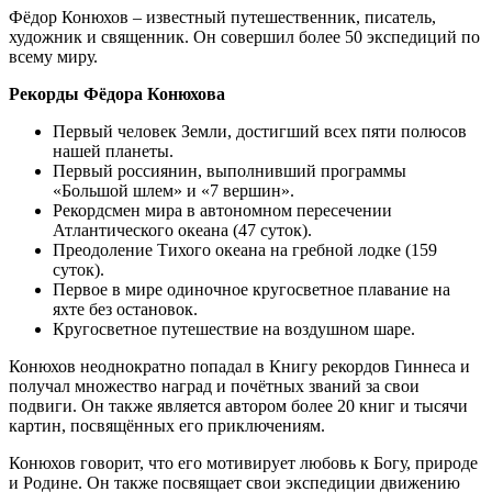
Фёдор Конюхов – известный путешественник, писатель,
художник и священник. Он совершил более 50 экспедиций по
всему миру.
Рекорды Фёдора Конюхова
Первый человек Земли, достигший всех пяти полюсов
нашей планеты.
Первый россиянин, выполнивший программы
«Большой шлем» и «7 вершин».
Рекордсмен мира в автономном пересечении
Атлантического океана (47 суток).
Преодоление Тихого океана на гребной лодке (159
суток).
Первое в мире одиночное кругосветное плавание на
яхте без остановок.
Кругосветное путешествие на воздушном шаре.
Конюхов неоднократно попадал в Книгу рекордов Гиннеса и
получал множество наград и почётных званий за свои
подвиги. Он также является автором более 20 книг и тысячи
картин, посвящённых его приключениям.
Конюхов говорит, что его мотивирует любовь к Богу, природе
и Родине. Он также посвящает свои экспедиции движению