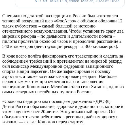
Специально для этой экспедиции в России был изготовлен
тепловой воздушный шар «ФосАгро» с объёмом оболочки 12
тысяч кубометров – самый большой за историю
отечественного воздухоплавания. Чтобы установить сразу два
мировых рекорда – по дальности и длительности полёта –
пилоты пролетели около 60 часов и преодолели расстояние 2
540 километров (действующий рекорд – 2 360 километров).
В ходе всего полёта фиксировать его траекторию и следить за
соблюдением требований к претендентам на мировой рекорд
был комиссар Международной федерации авиационного
спорта Наири Барсегян. Он же зафиксировал и посадку
аэростата, а также возможные мировые рекорды. Наиболее
вероятным местом приземления шара и завершения
экспедиции Конюхова и Меняйло стало село Хатанга, одно из
самых северных населённых пунктов России.
«Свою экспедицию мы посвящаем движению «ДРОЗД –
Детям России образование, здоровье и духовность», которое в
этом году отмечает 20-летие. Это уникальный проект. Он
объединяет тысячи ребятишек в регионах, даёт им дорогу в
жизнь», — сказал Конюхов перед стартом.