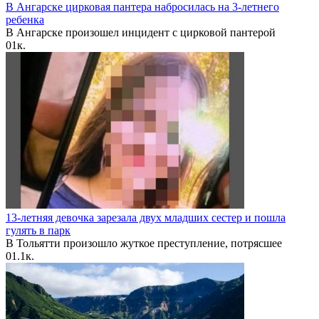
В Ангарске цирковая пантера набросилась на 3-летнего
ребенка
В Ангарске произошел инцидент с цирковой пантерой
0
1к.
13-летняя девочка зарезала двух младших сестер и пошла
гулять в парк
В Тольятти произошло жуткое преступление, потрясшее
0
1.1к.