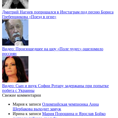
Дмитрий Нагиев попрощался в Инстаграм под песню Бориса
Гребенщикова «Поезд в огне»
Видео: Произошедшее на шоу «Поле чудес» ошеломило
россиян
Видео: Сын и внук Софии Ротару задержаны при попытке
побега с Украины
Свежие комментарии
Мария
к записи
Олимпийская чемпионка Анна
Щербакова выходит замуж
Ирина
к записи
Мария Порошина и Ярослав Бойко