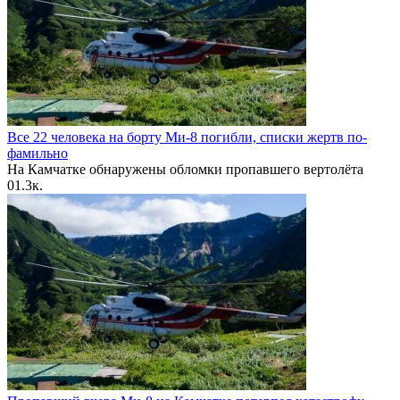
Все 22 человека на борту Ми-8 погибли, списки жертв по-
фамильно
На Камчатке обнаружены обломки пропавшего вертолёта
0
1.3к.