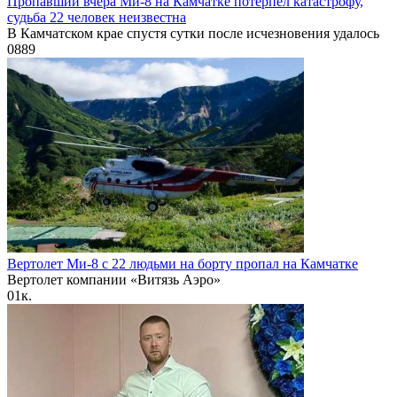
Пропавший вчера Ми-8 на Камчатке потерпел катастрофу,
судьба 22 человек неизвестна
В Камчатском крае спустя сутки после исчезновения удалось
0
889
Вертолет Ми-8 с 22 людьми на борту пропал на Камчатке
Вертолет компании «Витязь Аэро»
0
1к.