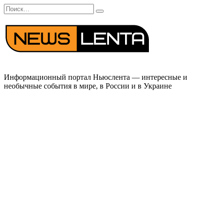
Перейти
Search
к
for:
содержанию
Информационный портал Ньюслента — интересные и
необычные события в мире, в России и в Украине