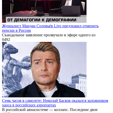
Журналист Мардан Соловьёв Live предложил отменить
пенсии в России
Скандальное заявление прозвучало в эфире одного из
0
492
Семь часов в самолете: Николай Басков оказался заложником
хаоса в российских аэропортах
В российской авиасистеме — коллапс. Последние двое