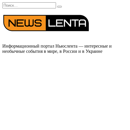
Перейти
Search
к
for:
содержанию
Информационный портал Ньюслента — интересные и
необычные события в мире, в России и в Украине