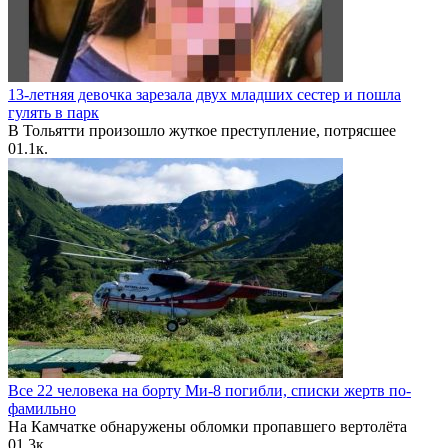
13-летняя девочка зарезала двух младших сестер и пошла
гулять в парк
В Тольятти произошло жуткое преступление, потрясшее
0
1.1к.
Все 22 человека на борту Ми-8 погибли, списки жертв по-
фамильно
На Камчатке обнаружены обломки пропавшего вертолёта
0
1.3к.