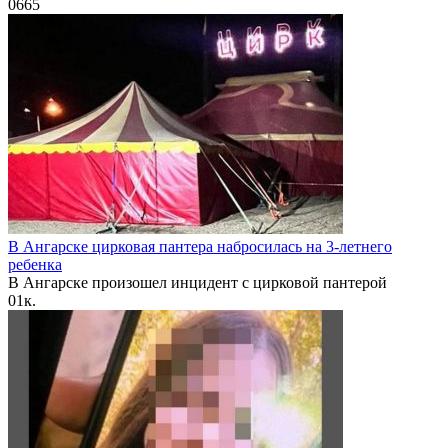
0
665
В Ангарске цирковая пантера набросилась на 3-летнего
ребенка
В Ангарске произошел инцидент с цирковой пантерой
0
1к.