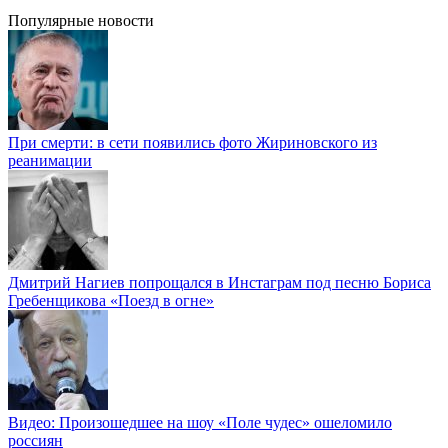
Популярные новости
При смерти: в сети появились фото Жириновского из
реанимации
Дмитрий Нагиев попрощался в Инстаграм под песню Бориса
Гребенщикова «Поезд в огне»
Видео: Произошедшее на шоу «Поле чудес» ошеломило
россиян