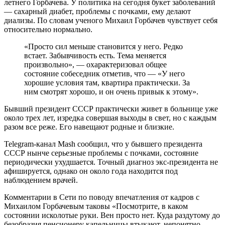
летнего Горбачева. У политика на сегодня букет заболеваний
— сахарный диабет, проблемы с почками, ему делают
диализы. По словам ученого Михаил Горбачев чувствует себя
относительно нормально.
«Просто сил меньше становится у него. Редко
встает. Забывчивость есть. Тема меняется
произвольно», — охарактеризовал общее
состояние собеседник отметив, что — «У него
хорошие условия там, квартира практически. За
ним смотрят хорошо, и он очень привык к этому».
Бывший президент СССР практически живет в больнице уже
около трех лет, изредка совершая выходы в свет, но с каждым
разом все реже. Его навещают родные и близкие.
Telegram-канал Mash сообщил, что у бывшего президента
СССР нынче серьезные проблемы с почками, состояние
периодически ухудшается. Точный диагноз экс-президента не
афишируется, однако он около года находится под
наблюдением врачей.
Комментарии в Сети по поводу впечатления от кадров с
Михаилом Горбачевым таковы «Посмотрите, в каком
состоянии исколотые руки. Вен просто нет. Куда раздутому до
безобразия пенсионеру капельницы втыкают, непонятно.