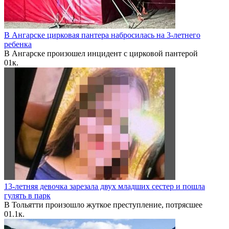
В Ангарске цирковая пантера набросилась на 3-летнего
ребенка
В Ангарске произошел инцидент с цирковой пантерой
0
1к.
13-летняя девочка зарезала двух младших сестер и пошла
гулять в парк
В Тольятти произошло жуткое преступление, потрясшее
0
1.1к.