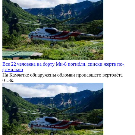
Все 22 человека на борту Ми-8 погибли, списки жертв по-
фамильно
На Камчатке обнаружены обломки пропавшего вертолёта
0
1.3к.