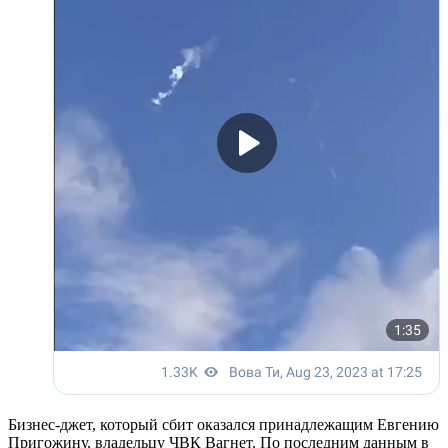
Бизнес-джет, который сбит оказался принадлежащим Евгению
Пригожину, владельцу ЧВК Вагнет. По последним данным в