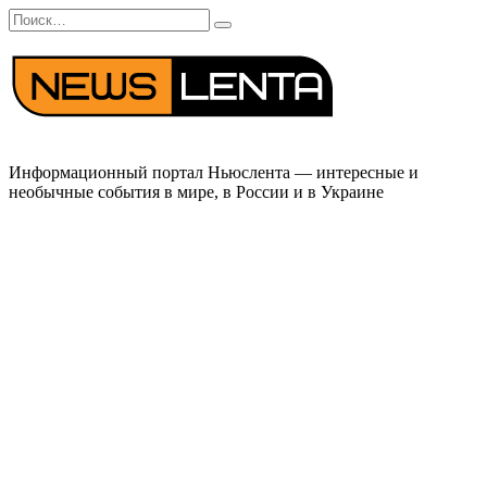
Перейти
Search
к
for:
содержанию
Информационный портал Ньюслента — интересные и
необычные события в мире, в России и в Украине