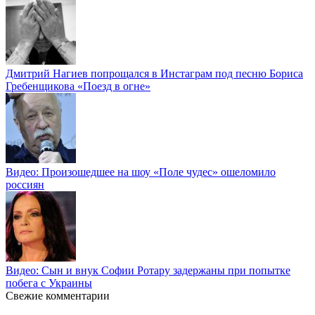
Дмитрий Нагиев попрощался в Инстаграм под песню Бориса
Гребенщикова «Поезд в огне»
Видео: Произошедшее на шоу «Поле чудес» ошеломило
россиян
Видео: Сын и внук Софии Ротару задержаны при попытке
побега с Украины
Свежие комментарии