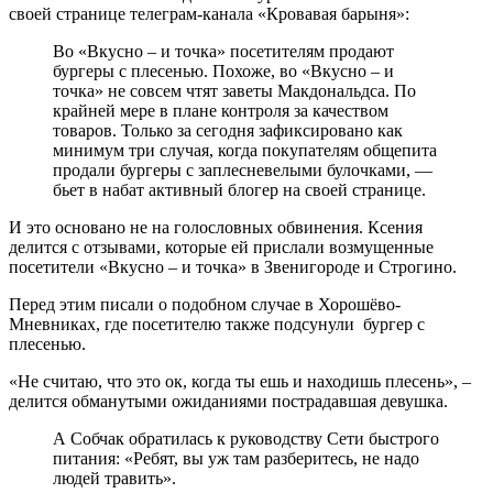
своей странице телеграм-канала «Кровавая барыня»:
Во «Вкусно – и точка» посетителям продают
бургеры с плесенью. Похоже, во «Вкусно – и
точка» не совсем чтят заветы Макдональдса. По
крайней мере в плане контроля за качеством
товаров. Только за сегодня зафиксировано как
минимум три случая, когда покупателям общепита
продали бургеры с заплесневелыми булочками, —
бьет в набат активный блогер на своей странице.
И это основано не на голословных обвинения. Ксения
делится с отзывами, которые ей прислали возмущенные
посетители «Вкусно – и точка» в Звенигороде и Строгино.
Перед этим писали о подобном случае в Хорошёво-
Мневниках, где посетителю также подсунули бургер с
плесенью.
«Не считаю, что это ок, когда ты ешь и находишь плесень», –
делится обманутыми ожиданиями пострадавшая девушка.
А Собчак обратилась к руководству Сети быстрого
питания: «Ребят, вы уж там разберитесь, не надо
людей травить».