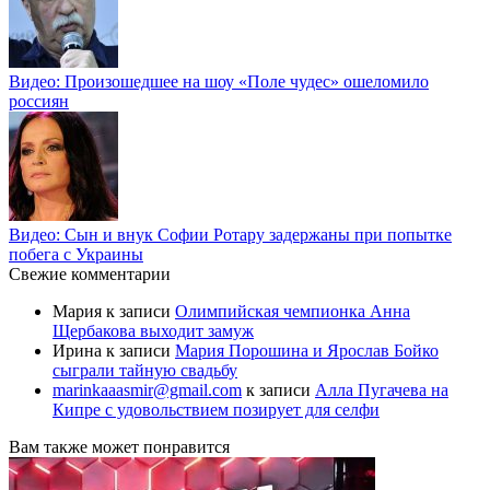
Видео: Произошедшее на шоу «Поле чудес» ошеломило
россиян
Видео: Сын и внук Софии Ротару задержаны при попытке
побега с Украины
Свежие комментарии
Мария
к записи
Олимпийская чемпионка Анна
Щербакова выходит замуж
Ирина
к записи
Мария Порошина и Ярослав Бойко
сыграли тайную свадьбу
marinkaaasmir@gmail.com
к записи
Алла Пугачева на
Кипре с удовольствием позирует для селфи
Вам также может понравится