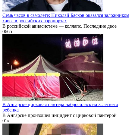
Семь часов в самолете: Николай Басков оказался заложником
хаоса в российских аэропортах
В российской авиасистеме — коллапс. Последние двое
0
665
В Ангарске цирковая пантера набросилась на 3-летнего
ребенка
В Ангарске произошел инцидент с цирковой пантерой
0
1к.