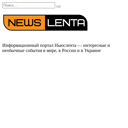
Перейти
Search
к
for:
содержанию
Информационный портал Ньюслента — интересные и
необычные события в мире, в России и в Украине