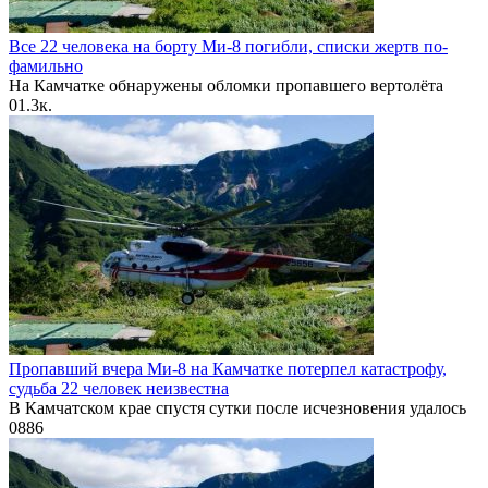
Все 22 человека на борту Ми-8 погибли, списки жертв по-
фамильно
На Камчатке обнаружены обломки пропавшего вертолёта
0
1.3к.
Пропавший вчера Ми-8 на Камчатке потерпел катастрофу,
судьба 22 человек неизвестна
В Камчатском крае спустя сутки после исчезновения удалось
0
886