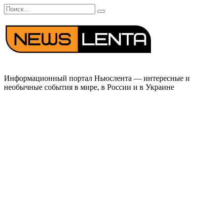
Перейти
Search
к
for:
содержанию
Информационный портал Ньюслента — интересные и
необычные события в мире, в России и в Украине