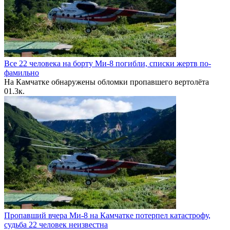
Все 22 человека на борту Ми-8 погибли, списки жертв по-
фамильно
На Камчатке обнаружены обломки пропавшего вертолёта
0
1.3к.
Пропавший вчера Ми-8 на Камчатке потерпел катастрофу,
судьба 22 человек неизвестна