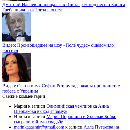
Дмитрий Нагиев попрощался в Инстаграм под песню Бориса
Гребенщикова «Поезд в огне»
Видео: Произошедшее на шоу «Поле чудес» ошеломило
россиян
Видео: Сын и внук Софии Ротару задержаны при попытке
побега с Украины
Свежие комментарии
Мария
к записи
Олимпийская чемпионка Анна
Щербакова выходит замуж
Ирина
к записи
Мария Порошина и Ярослав Бойко
сыграли тайную свадьбу
marinkaaasmir@gmail.com
к записи
Алла Пугачева на