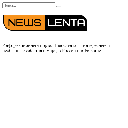
Перейти
Search
к
for:
содержанию
Информационный портал Ньюслента — интересные и
необычные события в мире, в России и в Украине