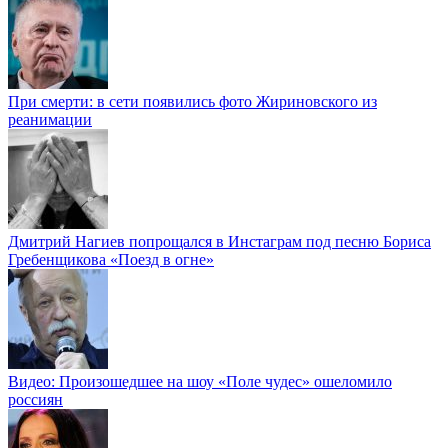
При смерти: в сети появились фото Жириновского из
реанимации
Дмитрий Нагиев попрощался в Инстаграм под песню Бориса
Гребенщикова «Поезд в огне»
Видео: Произошедшее на шоу «Поле чудес» ошеломило
россиян