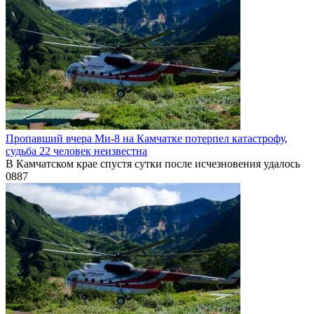
Пропавший вчера Ми-8 на Камчатке потерпел катастрофу,
судьба 22 человек неизвестна
В Камчатском крае спустя сутки после исчезновения удалось
0
887