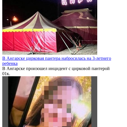
В Ангарске цирковая пантера набросилась на 3-летнего
ребенка
В Ангарске произошел инцидент с цирковой пантерой
0
1к.