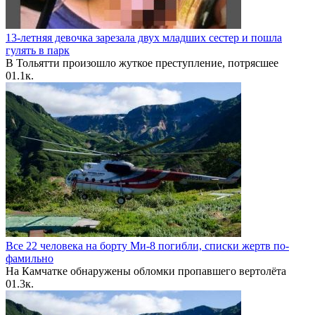
13-летняя девочка зарезала двух младших сестер и пошла
гулять в парк
В Тольятти произошло жуткое преступление, потрясшее
0
1.1к.
Все 22 человека на борту Ми-8 погибли, списки жертв по-
фамильно
На Камчатке обнаружены обломки пропавшего вертолёта
0
1.3к.