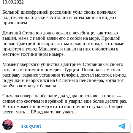
19.09.2022
Больной шизофренией россиянин убил своих пожилых
родителей на отдыхе в Анталии и затем записал видео с
признанием.
Дмитрий Степанов долго лежал в лечебнице, как только
вышел, мама с папой взяли его с собой на море. Прошлой
ночью Дмитрий поссорился с матерью и отцом, с которыми
прилетел в город Манавгат, и напал на них с молотком в
местном гостиничном номере.
Момент зверского убийства Дмитрием Степановым своего
отца в гостиничном номере в Турции. Психопат сам снял
расправу: заранее установил телефон, достал молоток из-под
подушки и набросился на 62-летнего пенсионера, когда тот
зашёл в комнату с балкона.
Сначала изверг нанёс папе два удара по голове, а после —
связал его скотчем и верёвкой и ударил ещё более десяти раз.
В этот момент в номер кто-то настойчиво стучался. Скорее
всего, мать… Её ждала та же участь.