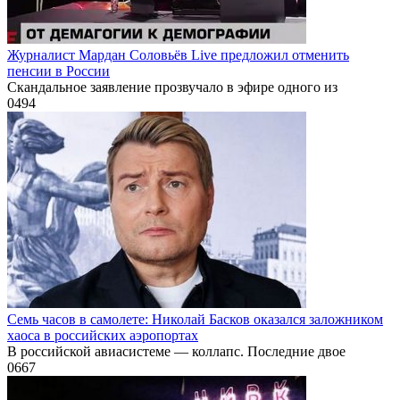
Журналист Мардан Соловьёв Live предложил отменить
пенсии в России
Скандальное заявление прозвучало в эфире одного из
0
494
Семь часов в самолете: Николай Басков оказался заложником
хаоса в российских аэропортах
В российской авиасистеме — коллапс. Последние двое
0
667