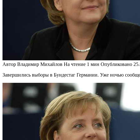
Автор
Владимир Михайлов
На чтение
1 мин
Опубликовано
25
Завершились выборы в Бундестаг Германии. Уже ночью сообщ