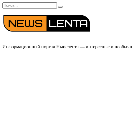
Перейти
Search
к
for:
содержанию
Информационный портал Ньюслента — интересные и необычные