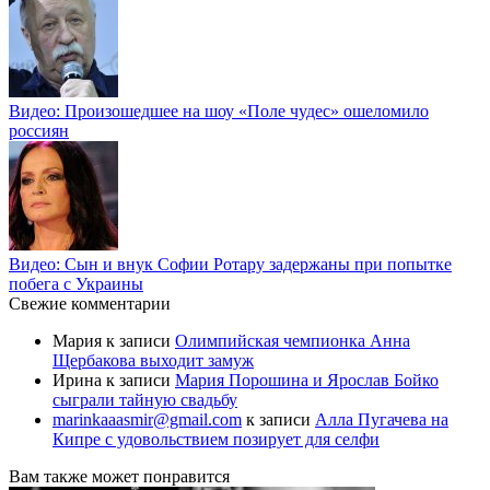
Видео: Произошедшее на шоу «Поле чудес» ошеломило
россиян
Видео: Сын и внук Софии Ротару задержаны при попытке
побега с Украины
Свежие комментарии
Мария
к записи
Олимпийская чемпионка Анна
Щербакова выходит замуж
Ирина
к записи
Мария Порошина и Ярослав Бойко
сыграли тайную свадьбу
marinkaaasmir@gmail.com
к записи
Алла Пугачева на
Кипре с удовольствием позирует для селфи
Вам также может понравится