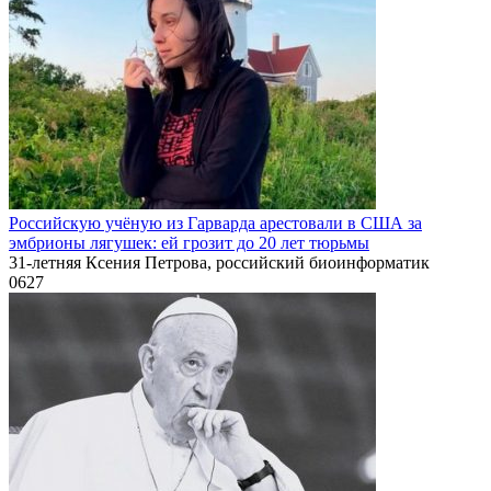
Российскую учёную из Гарварда арестовали в США за
эмбрионы лягушек: ей грозит до 20 лет тюрьмы
31-летняя Ксения Петрова, российский биоинформатик
0
627