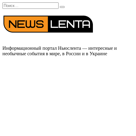
Перейти
Search
к
for:
содержанию
Информационный портал Ньюслента — интересные и
необычные события в мире, в России и в Украине