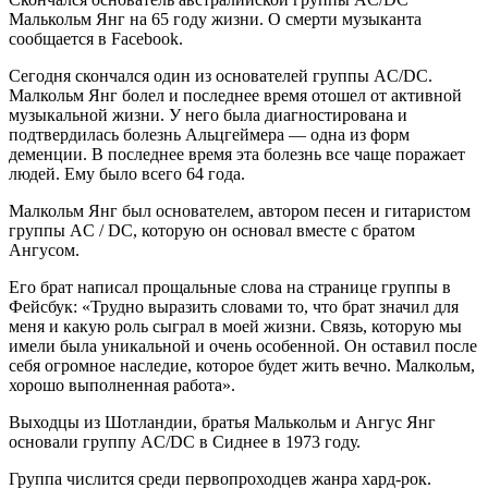
Малькольм Янг на 65 году жизни. О смерти музыканта
сообщается в Facebook.
Сегодня скончался один из основателей группы AC/DC.
Малкольм Янг болел и последнее время отошел от активной
музыкальной жизни. У него была диагностирована и
подтвердилась болезнь Альцгеймера — одна из форм
деменции. В последнее время эта болезнь все чаще поражает
людей. Ему было всего 64 года.
Малкольм Янг был основателем, автором песен и гитаристом
группы AC / DC, которую он основал вместе с братом
Ангусом.
Его брат написал прощальные слова на странице группы в
Фейсбук: «Трудно выразить словами то, что брат значил для
меня и какую роль сыграл в моей жизни. Связь, которую мы
имели была уникальной и очень особенной. Он оставил после
себя огромное наследие, которое будет жить вечно. Малкольм,
хорошо выполненная работа».
Выходцы из Шотландии, братья Малькольм и Ангус Янг
основали группу AC/DC в Сиднее в 1973 году.
Группа числится среди первопроходцев жанра хард-рок.