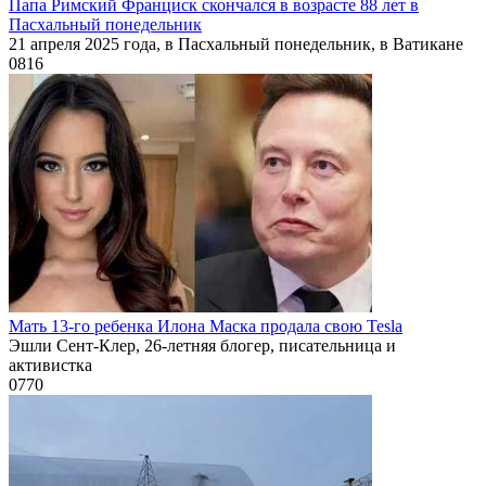
Папа Римский Франциск скончался в возрасте 88 лет в
Пасхальный понедельник
21 апреля 2025 года, в Пасхальный понедельник, в Ватикане
0
816
Мать 13-го ребенка Илона Маска продала свою Tesla
Эшли Сент-Клер, 26-летняя блогер, писательница и
активистка
0
770