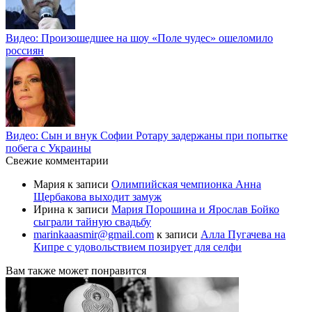
Видео: Произошедшее на шоу «Поле чудес» ошеломило
россиян
Видео: Сын и внук Софии Ротару задержаны при попытке
побега с Украины
Свежие комментарии
Мария
к записи
Олимпийская чемпионка Анна
Щербакова выходит замуж
Ирина
к записи
Мария Порошина и Ярослав Бойко
сыграли тайную свадьбу
marinkaaasmir@gmail.com
к записи
Алла Пугачева на
Кипре с удовольствием позирует для селфи
Вам также может понравится