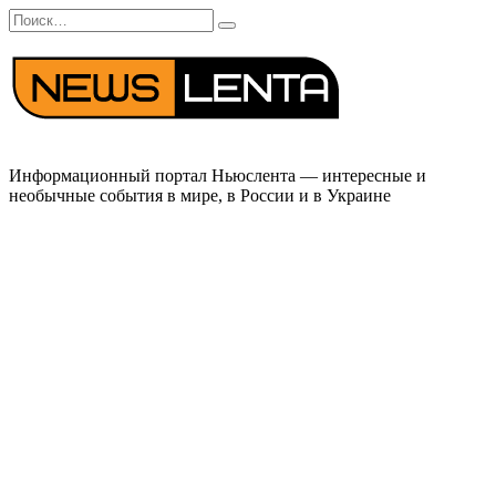
Перейти
Search
к
for:
содержанию
Информационный портал Ньюслента — интересные и
необычные события в мире, в России и в Украине