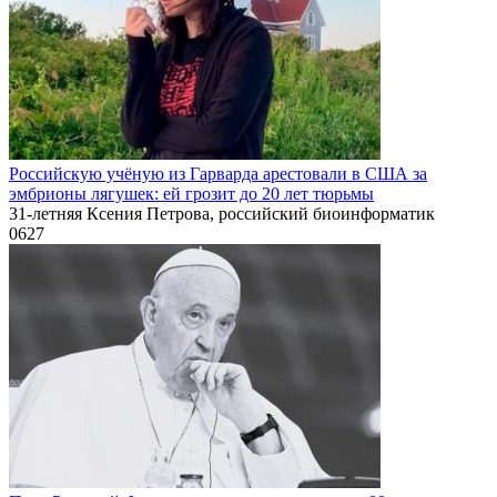
Российскую учёную из Гарварда арестовали в США за
эмбрионы лягушек: ей грозит до 20 лет тюрьмы
31-летняя Ксения Петрова, российский биоинформатик
0
627