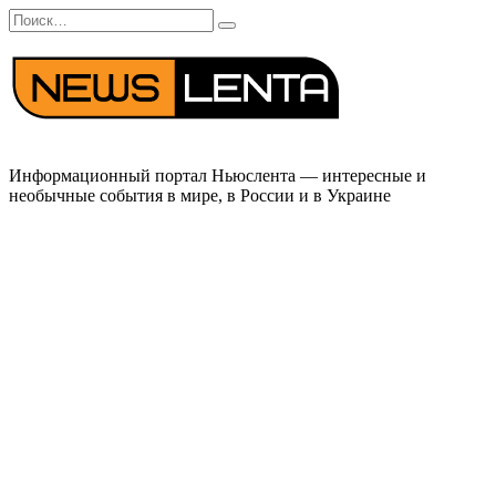
Перейти
Search
к
for:
содержанию
Информационный портал Ньюслента — интересные и
необычные события в мире, в России и в Украине