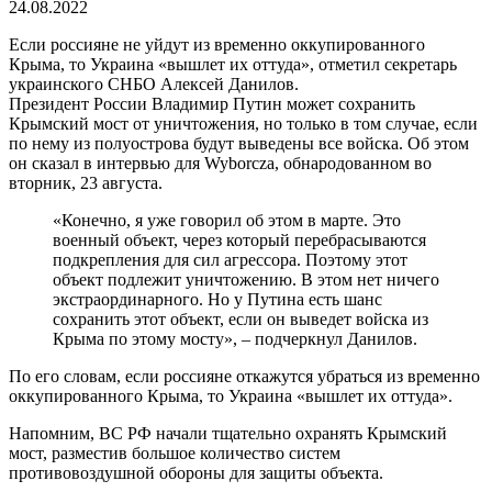
24.08.2022
Если россияне не уйдут из временно оккупированного
Крыма, то Украина «вышлет их оттуда», отметил секретарь
украинского СНБО Алексей Данилов.
Президент России Владимир Путин может сохранить
Крымский мост от уничтожения, но только в том случае, если
по нему из полуострова будут выведены все войска. Об этом
он сказал в интервью для Wyborcza, обнародованном во
вторник, 23 августа.
«Конечно, я уже говорил об этом в марте. Это
военный объект, через который перебрасываются
подкрепления для сил агрессора. Поэтому этот
объект подлежит уничтожению. В этом нет ничего
экстраординарного. Но у Путина есть шанс
сохранить этот объект, если он выведет войска из
Крыма по этому мосту», – подчеркнул Данилов.
По его словам, если россияне откажутся убраться из временно
оккупированного Крыма, то Украина «вышлет их оттуда».
Напомним, ВС РФ начали тщательно охранять Крымский
мост, разместив большое количество систем
противовоздушной обороны для защиты объекта.