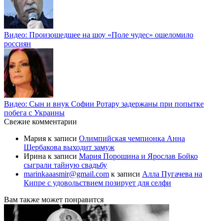
Видео: Произошедшее на шоу «Поле чудес» ошеломило
россиян
Видео: Сын и внук Софии Ротару задержаны при попытке
побега с Украины
Свежие комментарии
Мария
к записи
Олимпийская чемпионка Анна
Щербакова выходит замуж
Ирина
к записи
Мария Порошина и Ярослав Бойко
сыграли тайную свадьбу
marinkaaasmir@gmail.com
к записи
Алла Пугачева на
Кипре с удовольствием позирует для селфи
Вам также может понравится