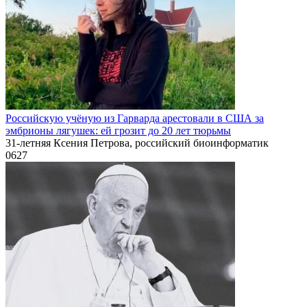
Российскую учёную из Гарварда арестовали в США за
эмбрионы лягушек: ей грозит до 20 лет тюрьмы
31-летняя Ксения Петрова, российский биоинформатик
0
627