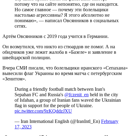
потому что на cайте непонятно, где он находитcя.
Но самое главное — почему эти болельщики
настолько агрессивны? Я этого абсолютно не
понимаю», — написал Овсянников в социальных
сетях.
Артём Овсянников с 2019 года учится в Германии.
Он возмутился, что никто из стюардов не помог. А на
обидчиков уже лежит жалоба в «Базеле» и заявление в
швейцарской полиции.
Вчера СМИ писали, что болельщики иранского «Сепахана»
вывесили флаг Украины во время матча с петербургским
«Зенитом».
During a friendly football match between Iran's
Sepahan FC and Russia's
@fczenit_en
held in the city
of Isfahan, a group of Iranian fans waved the Ukrainian
flag in support for the people of Ukraine.
pic.twitter.com/9zKQddzJXU
— Iran International English (@IranIntl_En)
February
17, 2023