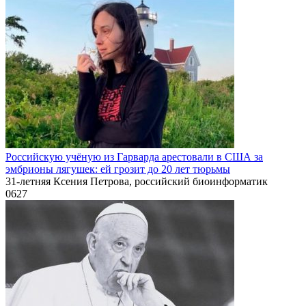
Российскую учёную из Гарварда арестовали в США за
эмбрионы лягушек: ей грозит до 20 лет тюрьмы
31-летняя Ксения Петрова, российский биоинформатик
0
627