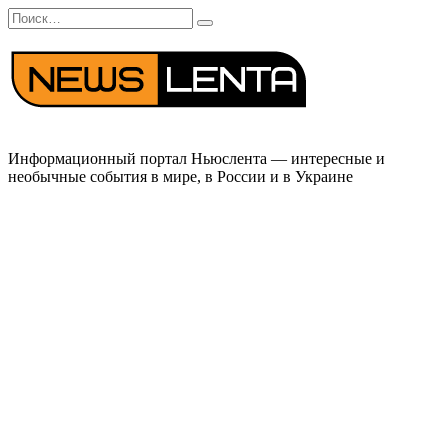
Перейти
Search
к
for:
содержанию
Информационный портал Ньюслента — интересные и
необычные события в мире, в России и в Украине