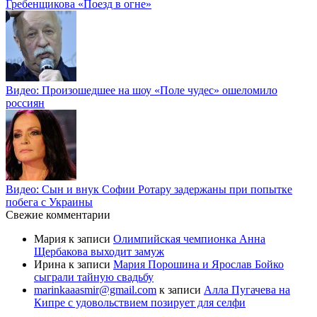
Гребенщикова «Поезд в огне»
Видео: Произошедшее на шоу «Поле чудес» ошеломило
россиян
Видео: Сын и внук Софии Ротару задержаны при попытке
побега с Украины
Свежие комментарии
Мария
к записи
Олимпийская чемпионка Анна
Щербакова выходит замуж
Ирина
к записи
Мария Порошина и Ярослав Бойко
сыграли тайную свадьбу
marinkaaasmir@gmail.com
к записи
Алла Пугачева на
Кипре с удовольствием позирует для селфи