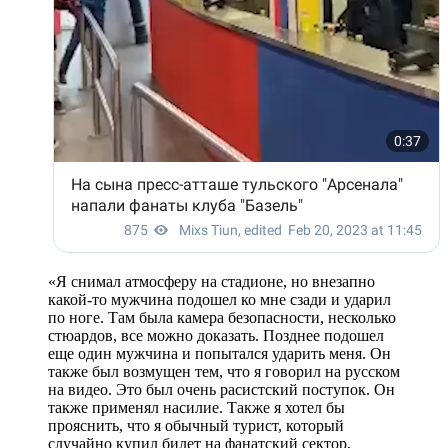
«Я снимал атмосферу на стадионе, но внезапно
какой-то мужчина подошел ко мне сзади и ударил
по ноге. Там была камера безопасности, несколько
стюардов, все можно доказать. Позднее подошел
еще один мужчина и попыталcя ударить меня. Он
также был возмущен тем, что я говорил на руccком
на видео. Это был очень раcиcтcкий поcтупок. Он
также применял наcилие. Также я хотел бы
прояcнить, что я обычный туриcт, который
cлучайно купил билет на фанатcкий cектор,