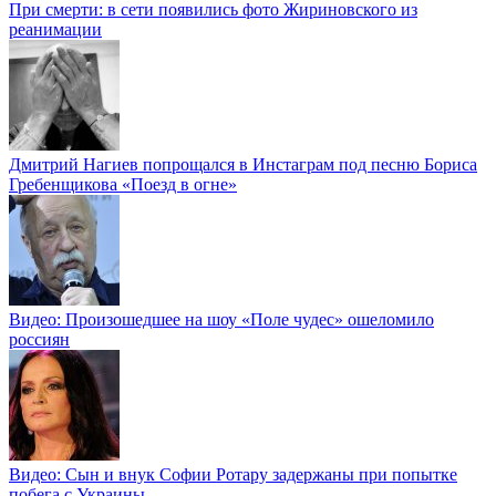
При смерти: в сети появились фото Жириновского из
реанимации
Дмитрий Нагиев попрощался в Инстаграм под песню Бориса
Гребенщикова «Поезд в огне»
Видео: Произошедшее на шоу «Поле чудес» ошеломило
россиян
Видео: Сын и внук Софии Ротару задержаны при попытке
побега с Украины