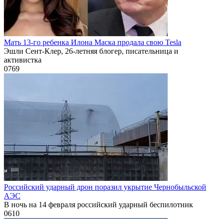
Мать 13-го ребенка Илона Маска продала свою Tesla
Эшли Сент-Клер, 26-летняя блогер, писательница и
активистка
0
769
Российский ударный дрон поразил укрытие Чернобыльской
АЭС
В ночь на 14 февраля российский ударный беспилотник
0
610