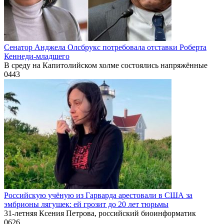
Сенатор Анджела Олсбрукс потребовала отставки Роберта
Кеннеди-младшего
В среду на Капитолийском холме состоялись напряжённые
0
443
Российскую учёную из Гарварда арестовали в США за
эмбрионы лягушек: ей грозит до 20 лет тюрьмы
31-летняя Ксения Петрова, российский биоинформатик
0
626