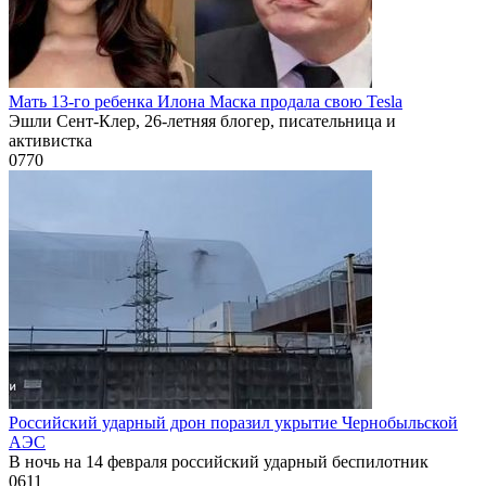
Мать 13-го ребенка Илона Маска продала свою Tesla
Эшли Сент-Клер, 26-летняя блогер, писательница и
активистка
0
770
Российский ударный дрон поразил укрытие Чернобыльской
АЭС
В ночь на 14 февраля российский ударный беспилотник
0
611