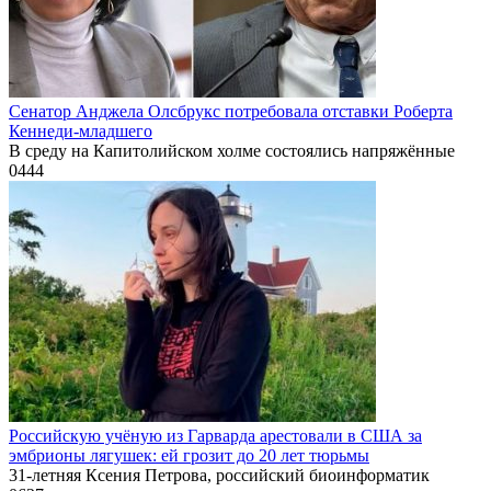
Сенатор Анджела Олсбрукс потребовала отставки Роберта
Кеннеди-младшего
В среду на Капитолийском холме состоялись напряжённые
0
444
Российскую учёную из Гарварда арестовали в США за
эмбрионы лягушек: ей грозит до 20 лет тюрьмы
31-летняя Ксения Петрова, российский биоинформатик