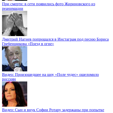
При смерти: в сети появились фото Жириновского из
реанимации
Дмитрий Нагиев попрощался в Инстаграм под песню Бориса
Гребенщикова «Поезд в огне»
Видео: Произошедшее на шоу «Поле чудес» ошеломило
россиян
Видео: Сын и внук Софии Ротару задержаны при попытке