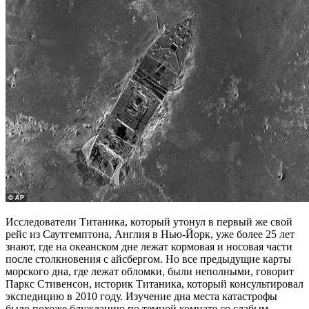
Исследователи Титаника, который утонул в первый же свой
рейс из Саутгемптона, Англия в Нью-Йорк, уже более 25 лет
знают, где на океанском дне лежат кормовая и носовая части
после столкновения с айсбергом. Но все предыдущие карты
морского дна, где лежат обломки, были неполными, говорит
Паркс Стивенсон, историк Титаника, который консультировал
экспедицию в 2010 году. Изучение дна места катастрофы
было похоже блужданию по темной комнате со слабым