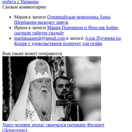
побега с Украины
Свежие комментарии
Мария
к записи
Олимпийская чемпионка Анна
Щербакова выходит замуж
Ирина
к записи
Мария Порошина и Ярослав Бойко
сыграли тайную свадьбу
marinkaaasmir@gmail.com
к записи
Алла Пугачева на
Кипре с удовольствием позирует для селфи
Вам также может понравится
Ушел человек эпохи: скончался патриарх Филарет
(Денисенко)