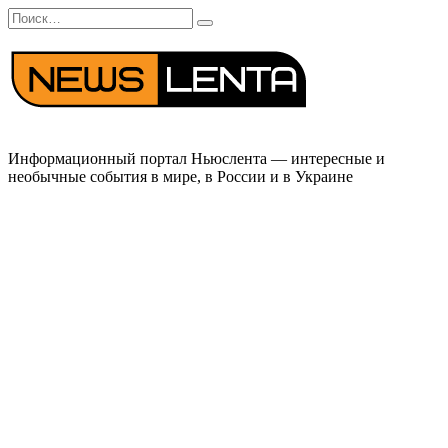
Перейти
Search
к
for:
содержанию
Информационный портал Ньюслента — интересные и
необычные события в мире, в России и в Украине