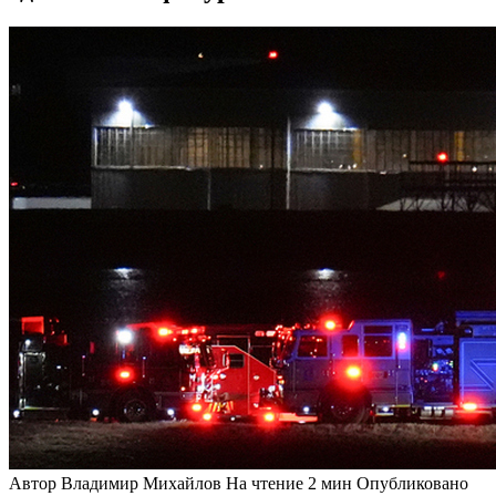
Автор
Владимир Михайлов
На чтение
2 мин
Опубликовано