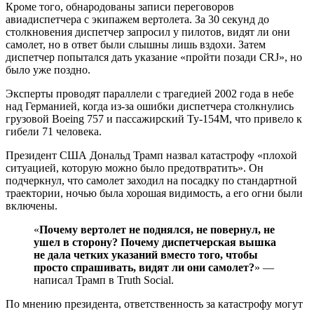
Кроме того, обнародованы записи переговоров
авиадиспетчера с экипажем вертолета. За 30 секунд до
столкновения диспетчер запросил у пилотов, видят ли они
самолет, но в ответ были слышны лишь вздохи. Затем
диспетчер попытался дать указание «пройти позади CRJ», но
было уже поздно.
Эксперты проводят параллели с трагедией 2002 года в небе
над Германией, когда из-за ошибки диспетчера столкнулись
грузовой Boeing 757 и пассажирский Ту-154М, что привело к
гибели 71 человека.
Президент США Дональд Трамп назвал катастрофу «плохой
ситуацией, которую можно было предотвратить». Он
подчеркнул, что самолет заходил на посадку по стандартной
траектории, ночью была хорошая видимость, а его огни были
включены.
«
Почему вертолет не поднялся, не повернул, не
ушел в сторону? Почему диспетчерская вышка
не дала четких указаний вместо того, чтобы
просто спрашивать, видят ли они самолет?
» —
написал Трамп в Truth Social.
По мнению президента, ответственность за катастрофу могут