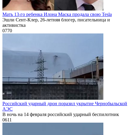
Мать 13-го ребенка Илона Маска продала свою Tesla
Эшли Сент-Клер, 26-летняя блогер, писательница и
активистка
0
770
Российский ударный дрон поразил укрытие Чернобыльской
АЭС
В ночь на 14 февраля российский ударный беспилотник
0
611