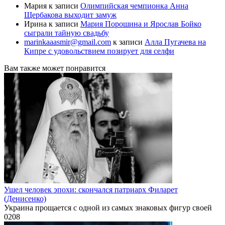
Мария
к записи
Олимпийская чемпионка Анна
Щербакова выходит замуж
Ирина
к записи
Мария Порошина и Ярослав Бойко
сыграли тайную свадьбу
marinkaaasmir@gmail.com
к записи
Алла Пугачева на
Кипре с удовольствием позирует для селфи
Вам также может понравится
Ушел человек эпохи: скончался патриарх Филарет
(Денисенко)
Украина прощается с одной из самых знаковых фигур своей
0
208