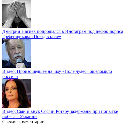
Дмитрий Нагиев попрощался в Инстаграм под песню Бориса
Гребенщикова «Поезд в огне»
Видео: Произошедшее на шоу «Поле чудес» ошеломило
россиян
Видео: Сын и внук Софии Ротару задержаны при попытке
побега с Украины
Свежие комментарии