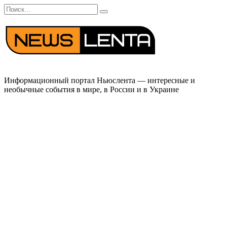
Перейти
Search
к
for:
содержанию
Информационный портал Ньюслента — интересные и
необычные события в мире, в России и в Украине