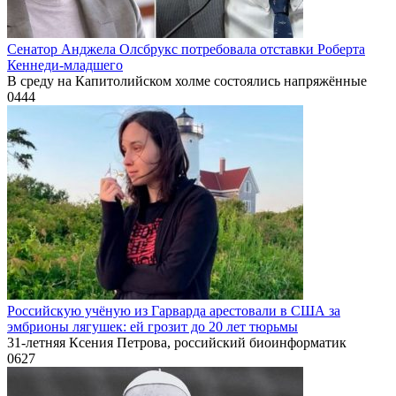
Сенатор Анджела Олсбрукс потребовала отставки Роберта
Кеннеди-младшего
В среду на Капитолийском холме состоялись напряжённые
0
444
Российскую учёную из Гарварда арестовали в США за
эмбрионы лягушек: ей грозит до 20 лет тюрьмы
31-летняя Ксения Петрова, российский биоинформатик
0
627