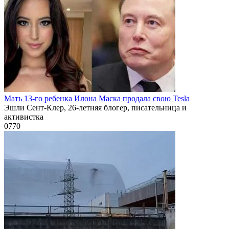
Мать 13-го ребенка Илона Маска продала свою Tesla
Эшли Сент-Клер, 26-летняя блогер, писательница и
активистка
0
770