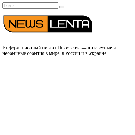
Перейти
Search
к
for:
содержанию
Информационный портал Ньюслента — интересные и
необычные события в мире, в России и в Украине