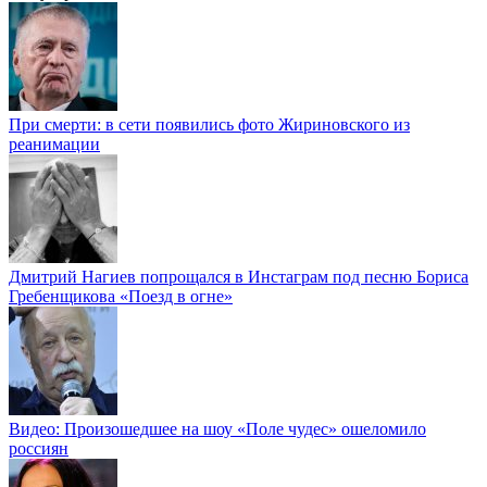
При смерти: в сети появились фото Жириновского из
реанимации
Дмитрий Нагиев попрощался в Инстаграм под песню Бориса
Гребенщикова «Поезд в огне»
Видео: Произошедшее на шоу «Поле чудес» ошеломило
россиян