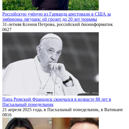
Российскую учёную из Гарварда арестовали в США за
эмбрионы лягушек: ей грозит до 20 лет тюрьмы
31-летняя Ксения Петрова, российский биоинформатик
0
627
Папа Римский Франциск скончался в возрасте 88 лет в
Пасхальный понедельник
21 апреля 2025 года, в Пасхальный понедельник, в Ватикане
0
816