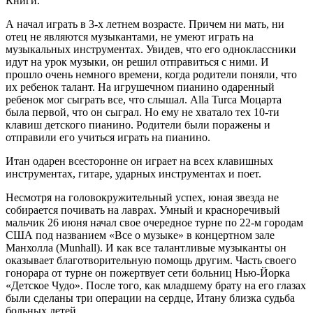
Книги.
А начал играть в 3-х летнем возрасте. Причем ни мать, ни
отец не являются музыкантами, не умеют играть на
музыкальных инструментах. Увидев, что его одноклассники
идут на урок музыки, он решил отправиться с ними. И
прошло очень немного времени, когда родители поняли, что
их ребенок талант. На игрушечном пианино одаренный
ребенок мог сыграть все, что слышал. Alla Turca Моцарта
была первой, что он сыграл. Но ему не хватало тех 10-ти
клавиш детского пианино. Родители были поражены и
отправили его учиться играть на пианино.
Итан одарен всесторонне он играет на всех клавишных
инструментах, гитаре, ударных инструментах и поет.
Несмотря на головокружительный успех, юная звезда не
собирается почивать на лаврах. Умный и красноречивый
мальчик 26 июня начал свое очередное турне по 22-м городам
США под названием «Все о музыке» в концертном зале
Манхолла (Munhall). И как все талантливые музыканты он
оказывает благотворительную помощь другим. Часть своего
гонорара от турне он пожертвует сети больниц Нью-Йорка
«Детское Чудо». После того, как младшему брату на его глазах
были сделаны три операции на сердце, Итану близка судьба
больных детей.