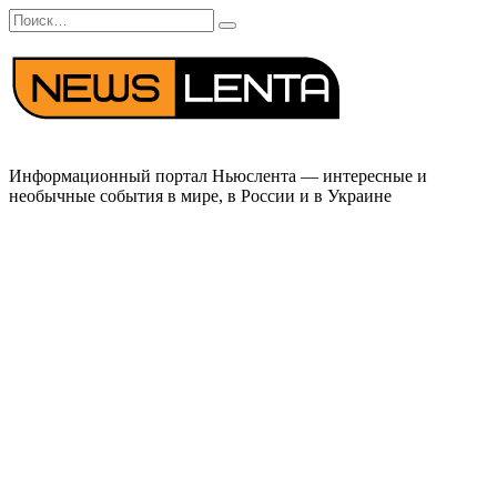
Перейти
Search
к
for:
содержанию
Информационный портал Ньюслента — интересные и
необычные события в мире, в России и в Украине