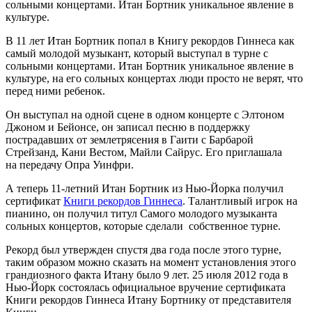
сольными концертами. Итан Бортник уникальное явление в
культуре.
В 11 лет Итан Бортник попал в Книгу рекордов Гиннеса как
самый молодой музыкант, который выступал в турне с
сольными концертами. Итан Бортник уникальное явление в
культуре, на его сольных концертах люди просто не верят, что
перед ними ребенок.
Он выступал на одной сцене в одном концерте с Элтоном
Джоном и Бейонсе, он записал песню в поддержку
пострадавших от землетрясения в Гаити с Барбарой
Стрейзанд, Кани Вестом, Майли Сайрус. Его приглашала
на передачу Опра Уинфри.
А теперь 11-летний Итан Бортник из Нью-Йорка получил
сертификат
Книги рекордов Гиннеса
. Талантливый игрок на
пианино, он получил титул Самого молодого музыканта
сольных концертов, которые сделали собственное турне.
Рекорд был утвержден спустя два года после этого турне,
таким образом можно сказать на момент установления этого
грандиозного факта Итану было 9 лет. 25 июля 2012 года в
Нью-Йорк состоялась официальное вручение сертификата
Книги рекордов Гиннеса Итану Бортнику от представителя