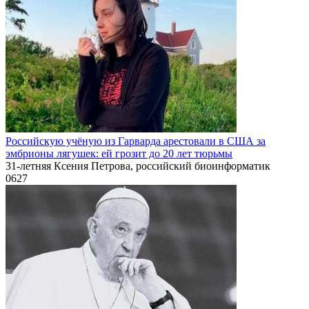
Российскую учёную из Гарварда арестовали в США за
эмбрионы лягушек: ей грозит до 20 лет тюрьмы
31-летняя Ксения Петрова, российский биоинформатик
0
627