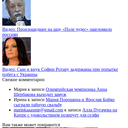
Видео: Произошедшее на шоу «Поле чудес» ошеломило
россиян
Видео: Сын и внук Софии Ротару задержаны при попытке
побега с Украины
Свежие комментарии
Мария
к записи
Олимпийская чемпионка Анна
Щербакова выходит замуж
Ирина
к записи
Мария Порошина и Ярослав Бойко
сыграли тайную свадьбу
marinkaaasmir@gmail.com
к записи
Алла Пугачева на
Кипре с удовольствием позирует для селфи
Вам также может понравится