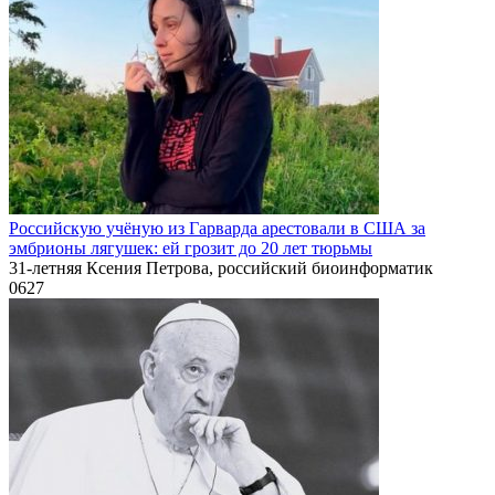
Российскую учёную из Гарварда арестовали в США за
эмбрионы лягушек: ей грозит до 20 лет тюрьмы
31-летняя Ксения Петрова, российский биоинформатик
0
627