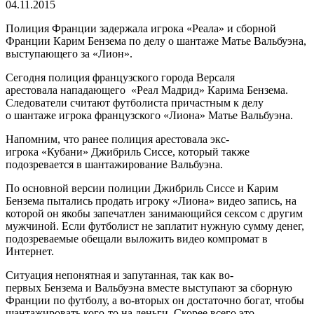
04.11.2015
Полиция Франции задержала игрока «Реала» и сборной
Франции Карим Бензема по делу о шантаже Матье Вальбуэна,
выступающего за «Лион».
Сегодня полиция французского города Версаля
арестовала нападающего «Реал Мадрид» Карима Бензема.
Следователи считают футболиста причастным к делу
о шантаже игрока французского «Лиона» Матье Вальбуэна.
Напомним, что ранее полиция арестовала экс-
игрока «Кубани» Джибриль Сиссе, который также
подозревается в шантажирование Вальбуэна.
По основной версии полиции Джибриль Сиссе и Карим
Бензема пытались продать игроку «Лиона» видео запись, на
которой он якобы запечатлен занимающийся сексом с другим
мужчиной. Если футболист не заплатит нужную сумму денег,
подозреваемые обещали выложить видео компромат в
Интернет.
Ситуация непонятная и запутанная, так как во-
первых Бензема и Вальбуэна вместе выступают за сборную
Франции по футболу, а во-вторых он достаточно богат, чтобы
шантажировать кого-то на деньги. Скорее всего это