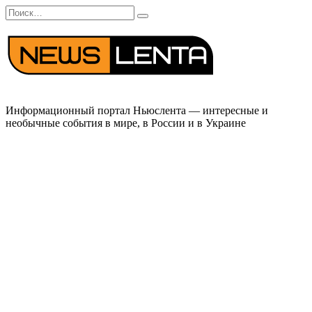
Перейти
Search
к
for:
содержанию
Информационный портал Ньюслента — интересные и
необычные события в мире, в России и в Украине