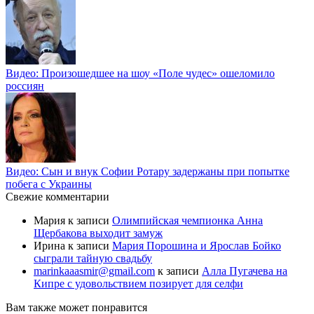
Видео: Произошедшее на шоу «Поле чудес» ошеломило
россиян
Видео: Сын и внук Софии Ротару задержаны при попытке
побега с Украины
Свежие комментарии
Мария
к записи
Олимпийская чемпионка Анна
Щербакова выходит замуж
Ирина
к записи
Мария Порошина и Ярослав Бойко
сыграли тайную свадьбу
marinkaaasmir@gmail.com
к записи
Алла Пугачева на
Кипре с удовольствием позирует для селфи
Вам также может понравится