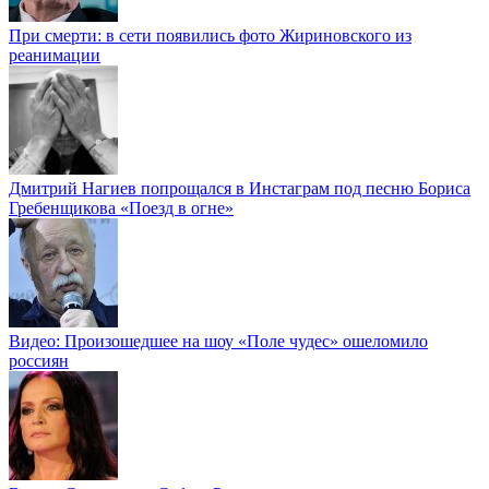
При смерти: в сети появились фото Жириновского из
реанимации
Дмитрий Нагиев попрощался в Инстаграм под песню Бориса
Гребенщикова «Поезд в огне»
Видео: Произошедшее на шоу «Поле чудес» ошеломило
россиян