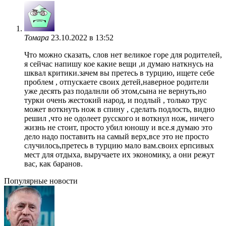
Томара
23.10.2022 в 13:52
Что можно сказать, слов нет великое горе для родителей,
я сейчас напишу кое какие вещи ,и думаю наткнусь на
шквал критики.зачем вы претесь в турцию, ищете себе
проблем , отпускаете своих детей,наверное родители
уже десять раз подалнли об этом,сына не вернуть,но
турки очень жестокий народ, и подлый , только трус
может воткнуть нож в спину , сделать подлость, видно
решил ,что не одолеет русского и воткнул нож, ничего
жизнь не стоит, просто убил юношу и все.я думаю это
дело надо поставить на самый верх,все это не просто
случилось,претесь в турцию мало вам.своих ерпсивых
мест для отдыха, выручаете их экономику, а они режут
вас, как баранов.
Популярные новости