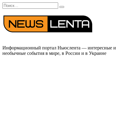
Перейти
Search
к
for:
содержанию
Информационный портал Ньюслента — интересные и
необычные события в мире, в России и в Украине