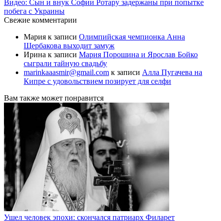
Видео: Сын и внук Софии Ротару задержаны при попытке
побега с Украины
Свежие комментарии
Мария
к записи
Олимпийская чемпионка Анна
Щербакова выходит замуж
Ирина
к записи
Мария Порошина и Ярослав Бойко
сыграли тайную свадьбу
marinkaaasmir@gmail.com
к записи
Алла Пугачева на
Кипре с удовольствием позирует для селфи
Вам также может понравится
Ушел человек эпохи: скончался патриарх Филарет