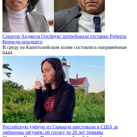
Сенатор Анджела Олсбрукс потребовала отставки Роберта
Кеннеди-младшего
В среду на Капитолийском холме состоялись напряжённые
0
444
Российскую учёную из Гарварда арестовали в США за
эмбрионы лягушек: ей грозит до 20 лет тюрьмы