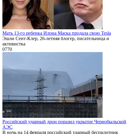
Мать 13-го ребенка Илона Маска продала свою Tesla
Эшли Сент-Клер, 26-летняя блогер, писательница и
активистка
0
770
Российский ударный дрон поразил укрытие Чернобыльской
АЭС
В ночь на 14 февраля российский ударный беспилотник