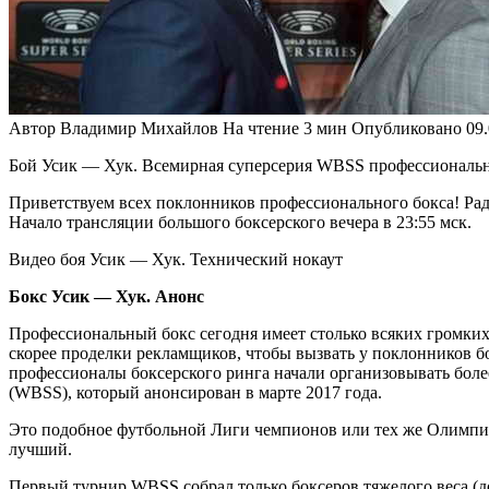
Автор
Владимир Михайлов
На чтение
3 мин
Опубликовано
09
Бой Усик — Хук. Всемирная суперсерия WBSS профессионального 
Приветствуем всех поклонников профессионального бокса! Р
Начало трансляции большого боксерского вечера в 23:55 мск.
Видео боя Усик — Хук. Технический нокаут
Бокс Усик — Хук. Анонс
Профессиональный бокс сегодня имеет столько всяких громких
скорее проделки рекламщиков, чтобы вызвать у поклонников бо
профессионалы боксерского ринга начали организовывать более
(WBSS), который анонсирован в марте 2017 года.
Это подобное футбольной Лиги чемпионов или тех же Олимпий
лучший.
Первый турнир WBSS собрал только боксеров тяжелого веса (до