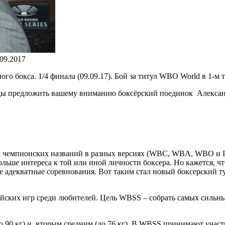
.09.2017
бокса. 1/4 финала (09.09.17). Бой за титул WBO World в 1-м тя
ады предложить вашему вниманию боксёрский поединок Алекса
 чемпионских названий в разных версиях (WBC, WBA, WBO и IBF
льше интереса к той или иной личности боксера. Но кажется, ч
 адекватные соревнования. Вот таким стал новый боксерский ту
ских игр среди любителей. Цель WBSS – собрать самых сильных
 90 кг) и вторым средним (до 76 кг). В WBSS принимают участи