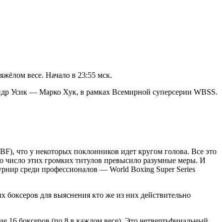
жёлом весе. Начало в 23:55 мск.
ндр Усик — Марко Хук, в рамках Всемирной суперсерии WBSS.
), что у некоторых поклонников идет кругом голова. Все это
то число этих громких титулов превысило разумные меры. И
рнир среди профессионалов — World Boxing Super Series
 боксеров для выяснения кто же из них действительно
е 16 боксеров (по 8 в каждом весе). Это четвертьфинальный