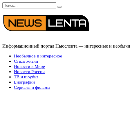
Перейти
Search
к
for:
содержанию
Информационный портал Ньюслента — интересные и необычные
Необычное и интересное
Стиль жизни
Новости в Мире
Новости России
ТВ и шоубиз
Биографии
Сериалы и фильмы