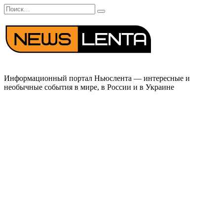
Перейти
Search
к
for:
содержанию
Информационный портал Ньюслента — интересные и
необычные события в мире, в России и в Украине