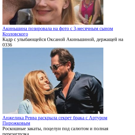
Акиньшина позировала на фото с 3-месячным сыном
Козловского
Кадр с улыбающейся Оксаной Акиньшиной, держащей на
0
336
Анжелика Ревва раскрыла секрет брака с Артуром
Пирожковым
Роскошные закаты, поцелуи под салютом и полная
перезагрузка