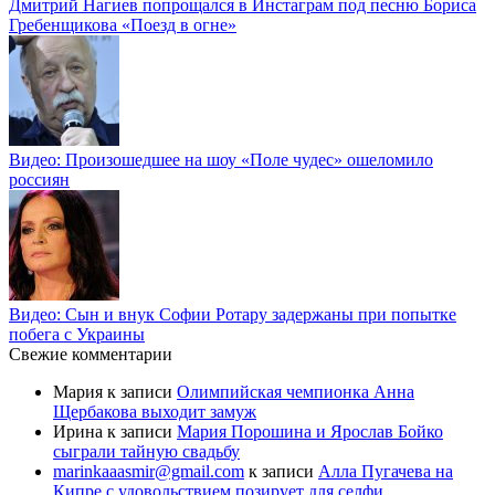
Дмитрий Нагиев попрощался в Инстаграм под песню Бориса
Гребенщикова «Поезд в огне»
Видео: Произошедшее на шоу «Поле чудес» ошеломило
россиян
Видео: Сын и внук Софии Ротару задержаны при попытке
побега с Украины
Свежие комментарии
Мария
к записи
Олимпийская чемпионка Анна
Щербакова выходит замуж
Ирина
к записи
Мария Порошина и Ярослав Бойко
сыграли тайную свадьбу
marinkaaasmir@gmail.com
к записи
Алла Пугачева на
Кипре с удовольствием позирует для селфи