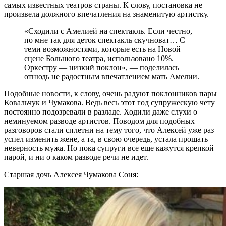
самых известных театров страны. К слову, постановка не
произвела должного впечатления на знаменитую артистку.
«Сходили с Амелией на спектакль. Если честно,
по мне так для деток спектакль скучноват… С
теми возможностями, которые есть на Новой
сцене Большого театра, использовано 10%.
Оркестру — низкий поклон», — поделилась
отнюдь не радостным впечатлением мать Амелии.
Подобные новости, к слову, очень радуют поклонников пары
Ковальчук и Чумакова. Ведь весь этот год супружескую чету
постоянно подозревали в разладе. Ходили даже слухи о
неминуемом разводе артистов. Поводом для подобных
разговоров стали сплетни на тему того, что Алексей уже раз
успел изменить жене, а та, в свою очередь, устала прощать
неверность мужа. Но пока супруги все еще кажутся крепкой
парой, и ни о каком разводе речи не идет.
Старшая дочь Алексея Чумакова Соня: