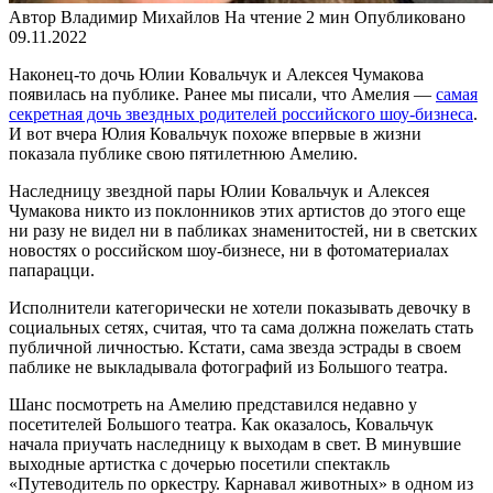
Автор
Владимир Михайлов
На чтение
2 мин
Опубликовано
09.11.2022
Наконец-то дочь Юлии Ковальчук и Алексея Чумакова
появилась на публике. Ранее мы писали, что Амелия —
самая
секретная дочь звездных родителей российского шоу-бизнеса
.
И вот вчера Юлия Ковальчук похоже впервые в жизни
показала публике свою пятилетнюю Амелию.
Наследницу звездной пары Юлии Ковальчук и Алексея
Чумакова никто из поклонников этих артистов до этого еще
ни разу не видел ни в пабликах знаменитостей, ни в светских
новостях о российском шоу-бизнесе, ни в фотоматериалах
папарацци.
Исполнители категорически не хотели показывать девочку в
социальных сетях, считая, что та сама должна пожелать стать
публичной личностью. Кстати, сама звезда эстрады в своем
паблике не выкладывала фотографий из Большого театра.
Шанс посмотреть на Амелию представился недавно у
посетителей Большого театра. Как оказалось, Ковальчук
начала приучать наследницу к выходам в свет. В минувшие
выходные артистка с дочерью посетили спектакль
«Путеводитель по оркестру. Карнавал животных» в одном из