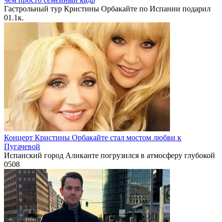
Гастрольный тур Кристины Орбакайте по Испании подарил
0
1.1к.
Концерт Кристины Орбакайте стал мостом любви к
Пугачевой
Испанский город Аликанте погрузился в атмосферу глубокой
0
508