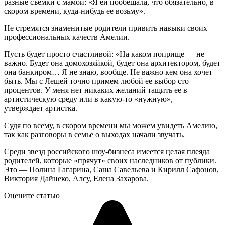
разные съемки с мамой: «Я ей пообещала, что обязательно, в
скором времени, куда-нибудь ее возьму».
Не стремятся знаменитые родители привить навыки своих
профессиональных качеств Амелии.
Пусть будет просто счастливой: «На каком поприще — не
важно. Будет она домохозяйкой, будет она архитектором, будет
она банкиром… Я не знаю, вообще. Не важно кем она хочет
быть. Мы с Лешей точно примем любой ее выбор сто
процентов. У меня нет никаких желаний тащить ее в
артистическую среду или в какую-то «нужную», —
утверждает артистка.
Судя по всему, в скором времени мы можем увидеть Амелию,
так как разговоры в семье о выходах начали звучать.
Среди звезд российского шоу-бизнеса имеется целая плеяда
родителей, которые «прячут» своих наследников от публики.
Это — Полина Гагарина, Саша Савельева и Кирилл Сафонов,
Виктория Дайнеко, Алсу, Елена Захарова.
Оцените статью