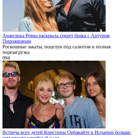
Анжелика Ревва раскрыла секрет брака с Артуром
Пирожковым
Роскошные закаты, поцелуи под салютом и полная
перезагрузка
0
94
Встреча всех детей Кристины Орбакайте в Испании больше,
чем просто семейный кадр