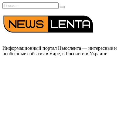
Перейти
Search
к
for:
содержанию
Информационный портал Ньюслента — интересные и
необычные события в мире, в России и в Украине