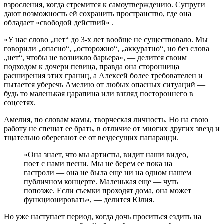
взросления, когда стремится к самоутверждению. Супруги
дают возможность ей сохранить пространство, где она
обладает «свободой действий» .
«У нас слово „нет“ до 3-х лет вообще не существовало. Мы
говорили „опасно“, „осторожно“, „аккуратно“, но без слова
„нет“, чтобы не возникло барьера», — делится своим
подходом к дочери певица, правда она сторонница
расширения этих границ, а Алексей более требователен и
пытается уберечь Амелию от любых опасных ситуаций —
будь то маленькая царапина или взгляд постороннего в
соцсетях.
Амелия, по словам мамы, творческая личность. Но на свою
работу не спешат ее брать, в отличие от многих других звезд и
тщательно оберегают ее от вездесущих папарацци.
«Она знает, что мы артисты, видит наши видео,
поет с нами песни. Мы не берем ее пока на
гастроли — она не была еще ни на одном нашем
публичном концерте. Маленькая еще — чуть
попозже. Если съемки проходят дома, она может
функционировать», — делится Юлия.
Но уже наступает период, когда дочь проситься ездить на