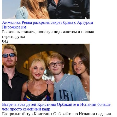
Анжелика Ревва раскрыла секрет брака с Артуром
Пирожковым
Роскошные закаты, поцелуи под салютом и полная
перезагрузка
0
42
Встреча всех детей Кристины Орбакайте в Испании больше,
чем просто семейный кадр
Гастрольный тур Кристины Орбакайте по Испании подарил