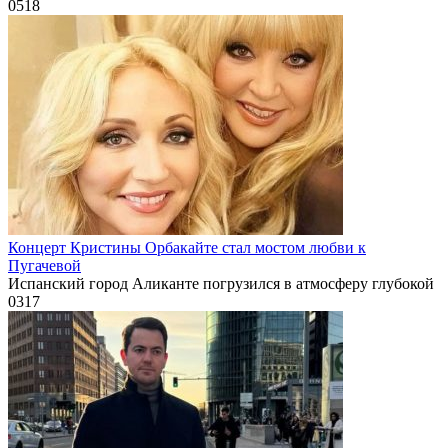
0
518
Концерт Кристины Орбакайте стал мостом любви к
Пугачевой
Испанский город Аликанте погрузился в атмосферу глубокой
0
317