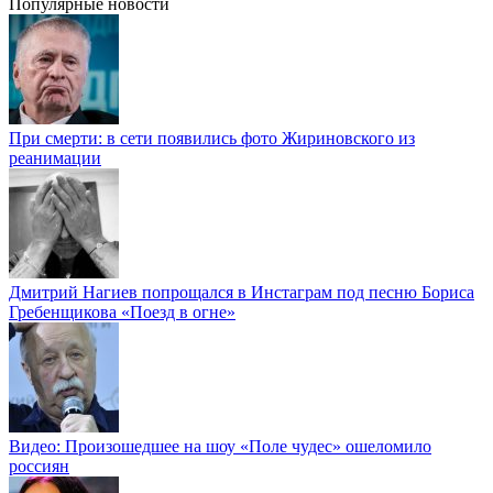
Популярные новости
При смерти: в сети появились фото Жириновского из
реанимации
Дмитрий Нагиев попрощался в Инстаграм под песню Бориса
Гребенщикова «Поезд в огне»
Видео: Произошедшее на шоу «Поле чудес» ошеломило
россиян