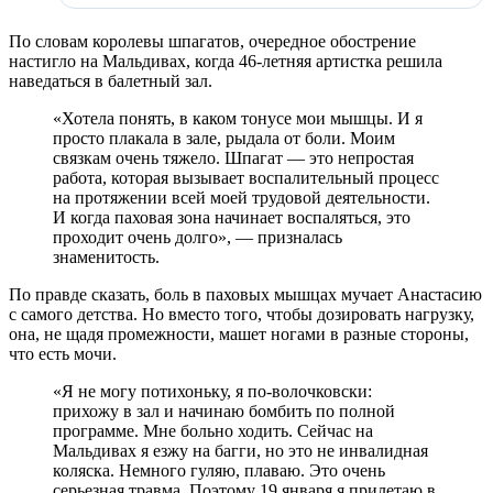
По словам королевы шпагатов, очередное обострение
настигло на Мальдивах, когда 46-летняя артистка решила
наведаться в балетный зал.
«Хотела понять, в каком тонусе мои мышцы. И я
просто плакала в зале, рыдала от боли. Моим
связкам очень тяжело. Шпагат — это непростая
работа, которая вызывает воспалительный процесс
на протяжении всей моей трудовой деятельности.
И когда паховая зона начинает воспаляться, это
проходит очень долго», — призналась
знаменитость.
По правде сказать, боль в паховых мышцах мучает Анастасию
с самого детства. Но вместо того, чтобы дозировать нагрузку,
она, не щадя промежности, машет ногами в разные стороны,
что есть мочи.
«Я не могу потихоньку, я по-волочковски:
прихожу в зал и начинаю бомбить по полной
программе. Мне больно ходить. Сейчас на
Мальдивах я езжу на багги, но это не инвалидная
коляска. Немного гуляю, плаваю. Это очень
серьезная травма. Поэтому 19 января я прилетаю в