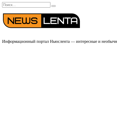
Перейти
Search
к
for:
содержанию
Информационный портал Ньюслента — интересные и необычные