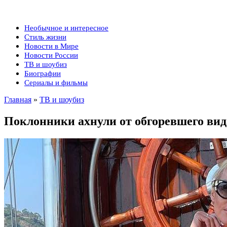
Необычное и интересное
Стиль жизни
Новости в Мире
Новости России
ТВ и шоубиз
Биографии
Сериалы и фильмы
Главная
»
ТВ и шоубиз
Поклонники ахнули от обгоревшего ви