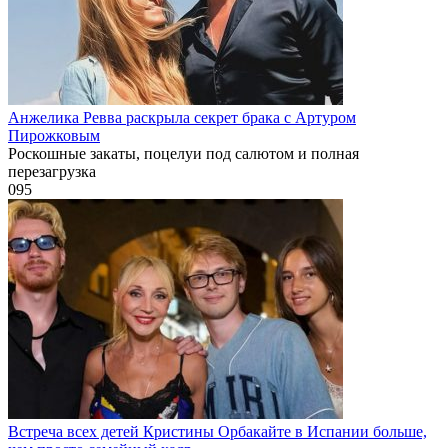
Анжелика Ревва раскрыла секрет брака с Артуром
Пирожковым
Роскошные закаты, поцелуи под салютом и полная
перезагрузка
0
95
Встреча всех детей Кристины Орбакайте в Испании больше,