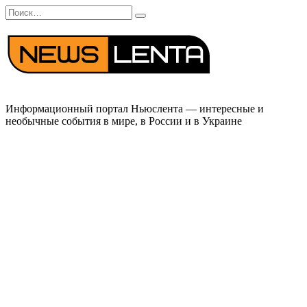
Перейти
Search
к
for:
содержанию
Информационный портал Ньюслента — интересные и
необычные события в мире, в России и в Украине