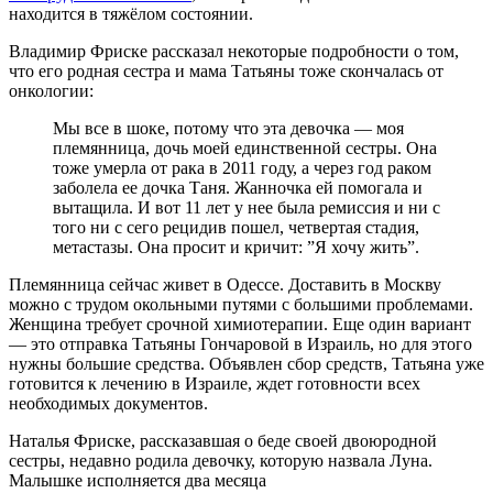
находится в тяжёлом состоянии.
Владимир Фриске рассказал некоторые подробности о том,
что его родная сестра и мама Татьяны тоже скончалась от
онкологии:
Мы все в шоке, потому что эта девочка — моя
племянница, дочь моей единственной сестры. Она
тоже умерла от рака в 2011 году, а через год раком
заболела ее дочка Таня. Жанночка ей помогала и
вытащила. И вот 11 лет у нее была ремиссия и ни с
того ни с сего рецидив пошел, четвертая стадия,
метастазы. Она просит и кричит: ”Я хочу жить”.
Племянница сейчас живет в Одессе. Доставить в Москву
можно с трудом окольными путями с большими проблемами.
Женщина требует срочной химиотерапии. Еще один вариант
— это отправка Татьяны Гончаровой в Израиль, но для этого
нужны большие средства. Объявлен сбор средств, Татьяна уже
готовится к лечению в Израиле, ждет готовности всех
необходимых документов.
Наталья Фриске, рассказавшая о беде своей двоюродной
сестры, недавно родила девочку, которую назвала Луна.
Малышке исполняется два месяца