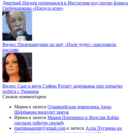
Дмитрий Нагиев попрощался в Инстаграм под песню Бориса
Гребенщикова «Поезд в огне»
Видео: Произошедшее на шоу «Поле чудес» ошеломило
россиян
Видео: Сын и внук Софии Ротару задержаны при попытке
побега с Украины
Свежие комментарии
Мария
к записи
Олимпийская чемпионка Анна
Щербакова выходит замуж
Ирина
к записи
Мария Порошина и Ярослав Бойко
сыграли тайную свадьбу
marinkaaasmir@gmail.com
к записи
Алла Пугачева на