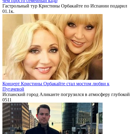
чем просто семейный кадр
Гастрольный тур Кристины Орбакайте по Испании подарил
0
1.1к.
Концерт Кристины Орбакайте стал мостом любви к
Пугачевой
Испанский город Аликанте погрузился в атмосферу глубокой
0
511