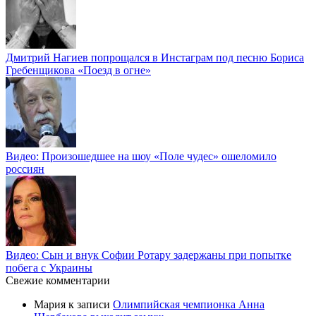
Дмитрий Нагиев попрощался в Инстаграм под песню Бориса
Гребенщикова «Поезд в огне»
Видео: Произошедшее на шоу «Поле чудес» ошеломило
россиян
Видео: Сын и внук Софии Ротару задержаны при попытке
побега с Украины
Свежие комментарии
Мария
к записи
Олимпийская чемпионка Анна