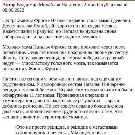
Автор
Владимир Михайлов
На чтение
2 мин
Опубликовано
08.06.2022
Сестра Жанны Фриске Наталья недавно стала мамой девочки.
Дочку назвала Луной, ей скоро исполнится два месяца.
Кажется живи и радуйся, но Наталья вынуждена снова
собирать деньги на спасение родного человека.
Молодая мама Наталья Фриске снова проходит через новое
испытание. Семь лет назад она похоронила любимую сестру
Жанну. Популярная певица, не смогла победить страшный
недуг — глиобластому головного мозга, так называется
онкология у Жанны Фриске.
На этот раз сегодня угроза жизни нависла над еще одним
родственником. У двоюродной сестры Натальи Гончаренко
рецидив тяжелой болезни. Первые симптомы онкологии были
обнаружены 11 лет назад. Проведенная операция и
химиотерапия дали положительные результаты — врачи
добились ремиссии. Но вот совсем недавно болезнь снова
дала знать, дополнительные трудности связаны с тем, что
женщина живет на территории Украины.
«Это не просто рецидив, а рецидив с метастазами
в позвоночник и печень… Мы ищем любые