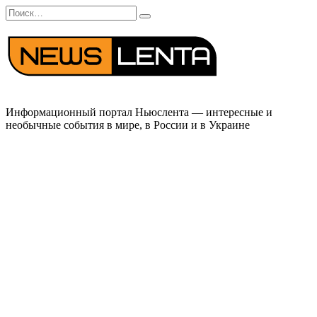
Перейти
Search
к
for:
содержанию
Информационный портал Ньюслента — интересные и
необычные события в мире, в России и в Украине