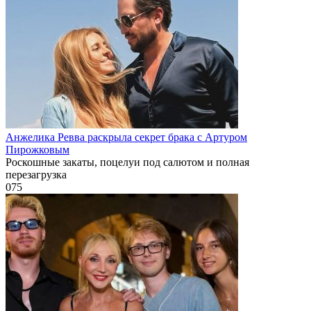
Анжелика Ревва раскрыла секрет брака с Артуром
Пирожковым
Роскошные закаты, поцелуи под салютом и полная
перезагрузка
0
75