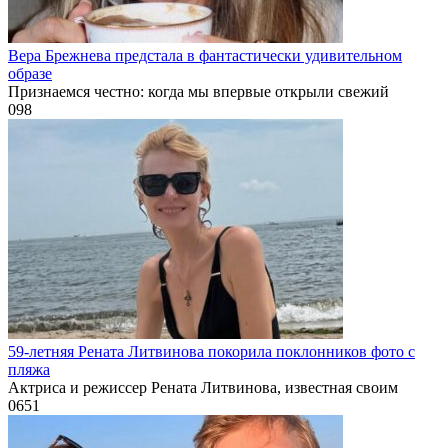
Вера Брежнева предстала в фантастически удивительном
образе
Признаемся честно: когда мы впервые открыли свежий
0
98
59-летняя Рената Литвинова покорила поклонников фото с
пляжа
Актриса и режиссер Рената Литвинова, известная своим
0
651