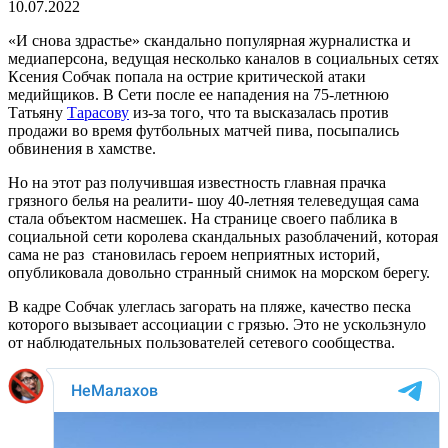
10.07.2022
«И снова здрастье» скандально популярная журналистка и
медиаперсона, ведущая несколько каналов в социальных сетях
Ксения Собчак попала на острие критической атаки
медийщиков. В Сети после ее нападения на 75-летнюю
Татьяну
Тарасову
из-за того, что та высказалась против
продажи во время футбольных матчей пива, посыпались
обвинения в хамстве.
Но на этот раз получившая известность главная прачка
грязного белья на реалити- шоу 40-летняя телеведущая сама
стала объектом насмешек. На странице своего паблика в
социальной сети королева скандальных разоблачений, которая
сама не раз становилась героем неприятных историй,
опубликовала довольно странный снимок на морском берегу.
В кадре Собчак улеглась загорать на пляже, качество песка
которого вызывает ассоциации с грязью. Это не ускользнуло
от наблюдательных пользователей сетевого сообщества.