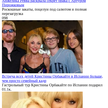
Анжелика Ревва раскрыла секрет брака с Артуром
Пирожковым
Роскошные закаты, поцелуи под салютом и полная
перезагрузка
0
98
Встреча всех детей Кристины Орбакайте в Испании больше,
чем просто семейный кадр
Гастрольный тур Кристины Орбакайте по Испании подарил
0
1.1к.