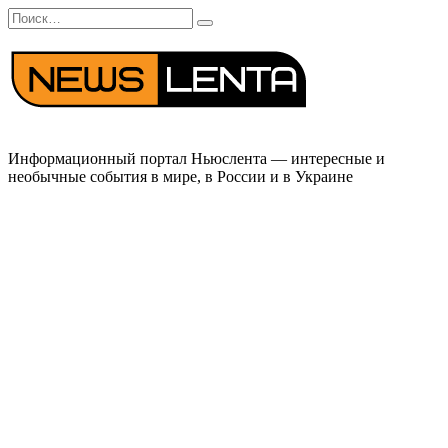
Перейти
Search
к
for:
содержанию
Информационный портал Ньюслента — интересные и
необычные события в мире, в России и в Украине