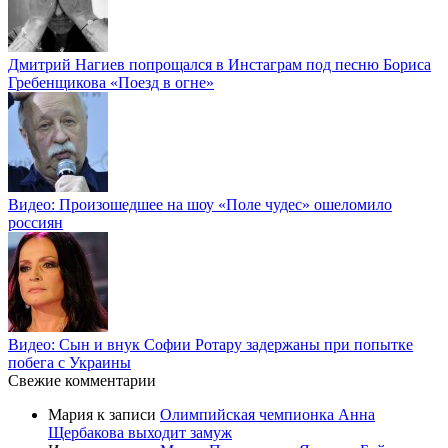
Дмитрий Нагиев попрощался в Инстаграм под песню Бориса
Гребенщикова «Поезд в огне»
Видео: Произошедшее на шоу «Поле чудес» ошеломило
россиян
Видео: Сын и внук Софии Ротару задержаны при попытке
побега с Украины
Свежие комментарии
Мария
к записи
Олимпийская чемпионка Анна
Щербакова выходит замуж