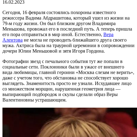
16.02.2023
Сегодня, 16 февраля состоялись похороны известного
режиссера Вадима Абдрашитова, который ушел из жизни на
79-м году жизни. Он был близким другом Владимира
Меньшова, провожал его в последний путь. А теперь пришла
его пора отправиться в мир иной. Естественно,
Вера
Алентова
не могла не проводить ближайшего друга своего
мужа. Актриса была на траурной церемонии в сопровождении
дочери Юлии Меньшовой и зятя Игоря Гордина.
Фотографии звезд с печального события тут же попали в
социальные сети. Поклонники были в ужасе от внешнего
вида любимицы, главной героини «Москва слезам не верить»,
даже с учетом того, что обстановка не способствует хорошо
выглядеть. Знаменитость просто не узнали. Исхудавшее лицо
со множеством морщин, нарушенная геометрия лица —
выпирающий подбородок и скулы сделали образ Веры
Валентиновны устрашающим.