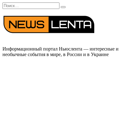
Перейти
Search
к
for:
содержанию
Информационный портал Ньюслента — интересные и
необычные события в мире, в России и в Украине