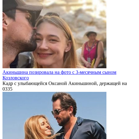
Акиньшина позировала на фото с 3-месячным сыном
Козловского
Кадр с улыбающейся Оксаной Акиньшиной, держащей на
0
335