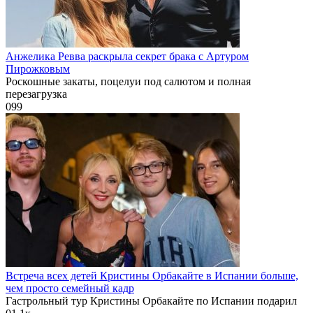
Анжелика Ревва раскрыла секрет брака с Артуром
Пирожковым
Роскошные закаты, поцелуи под салютом и полная
перезагрузка
0
99
Встреча всех детей Кристины Орбакайте в Испании больше,
чем просто семейный кадр
Гастрольный тур Кристины Орбакайте по Испании подарил