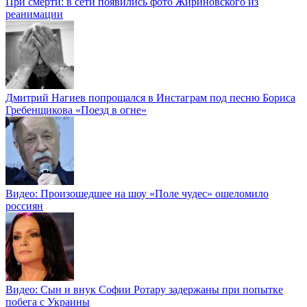
При смерти: в сети появились фото Жириновского из
реанимации
Дмитрий Нагиев попрощался в Инстаграм под песню Бориса
Гребенщикова «Поезд в огне»
Видео: Произошедшее на шоу «Поле чудес» ошеломило
россиян
Видео: Сын и внук Софии Ротару задержаны при попытке
побега с Украины