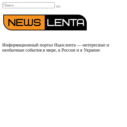
Перейти
Search
к
for:
содержанию
Информационный портал Ньюслента — интересные и
необычные события в мире, в России и в Украине