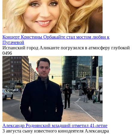
Концерт Кристины Орбакайте стал мостом любви к
Пугачевой
Испанский город Аликанте погрузился в атмосферу глубокой
0
496
Александр Роднянский младший отметил 41-летие
3 августа сыну известного кинодеятеля Александра