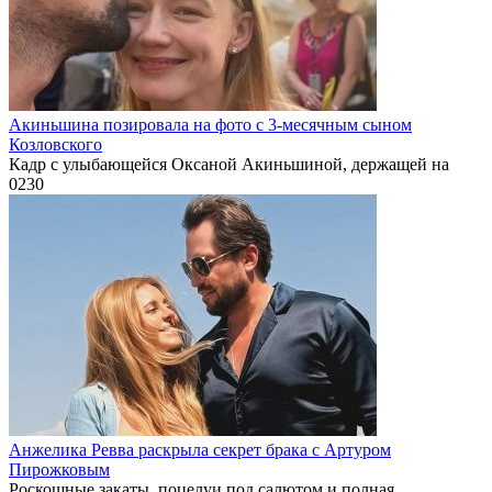
Акиньшина позировала на фото с 3-месячным сыном
Козловского
Кадр с улыбающейся Оксаной Акиньшиной, держащей на
0
230
Анжелика Ревва раскрыла секрет брака с Артуром
Пирожковым
Роскошные закаты, поцелуи под салютом и полная