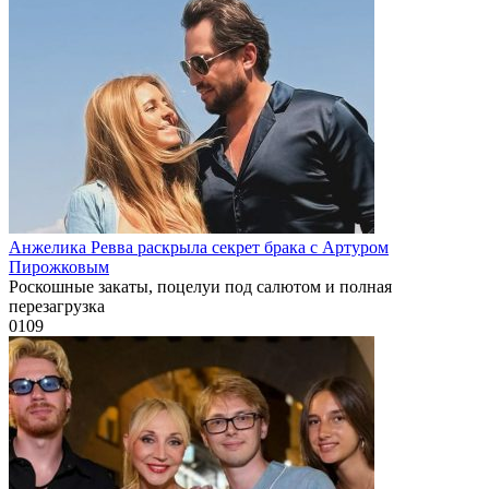
Анжелика Ревва раскрыла секрет брака с Артуром
Пирожковым
Роскошные закаты, поцелуи под салютом и полная
перезагрузка
0
109