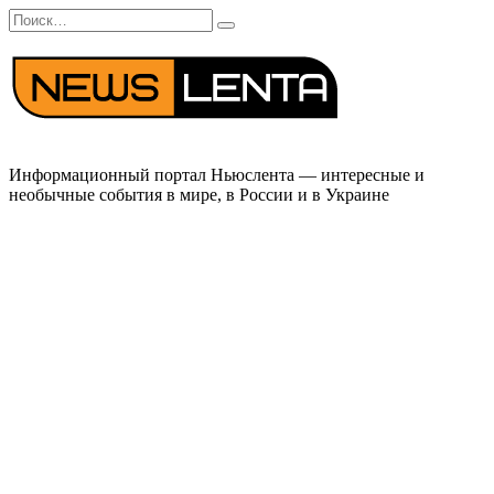
Перейти
Search
к
for:
содержанию
Информационный портал Ньюслента — интересные и
необычные события в мире, в России и в Украине