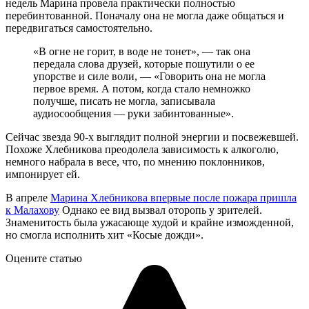
недель Марина провела практически полностью
перебинтованной. Поначалу она не могла даже общаться и
передвигаться самостоятельно.
«В огне не горит, в воде не тонет», — так она
передала слова друзей, которые пошутили о ее
упорстве и силе воли, — «Говорить она не могла
первое время. А потом, когда стало немножко
получше, писать не могла, записывала
аудиосообщения — руки забинтованные».
Сейчас звезда 90-х выглядит полной энергии и посвежевшей.
Похоже Хлебникова преодолела зависимость к алкоголю,
немного набрала в весе, что, по мнению поклонников,
импонирует ей.
В апреле
Марина Хлебникова впервые после пожара пришла
к Малахову
Однако ее вид вызвал оторопь у зрителей.
Знаменитость была ужасающе худой и крайне изможденной,
но смогла исполнить хит «Косые дожди».
Оцените статью