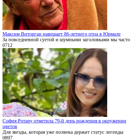
Максим Виторган навещает 86-летнего отца в Юрмале
За повседневной суетой и шумными заголовками мы часто
0
712
София Ротару отметила 79-й день рождения в окружении
цветов
Для звезды, которая уже полвека держит статус легенды
0
897