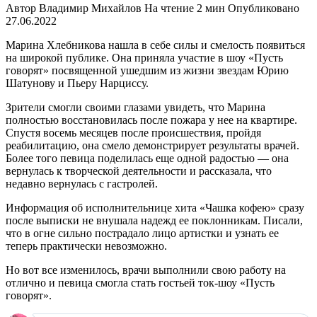
Автор
Владимир Михайлов
На чтение
2 мин
Опубликовано
27.06.2022
Марина Хлебникова нашла в себе силы и смелость появиться
на широкой публике. Она приняла участие в шоу «Пусть
говорят» посвященной ушедшим из жизни звездам Юрию
Шатунову и Пьеру Нарциссу.
Зрители смогли своими глазами увидеть, что Марина
полностью восстановилась после пожара у нее на квартире.
Спустя восемь месяцев после происшествия, пройдя
реабилитацию, она смело демонстрирует результаты врачей.
Более того певица поделилась еще одной радостью — она
вернулась к творческой деятельности и рассказала, что
недавно вернулась с гастролей.
Информация об исполнительнице хита «Чашка кофею» сразу
после выписки не внушала надежд ее поклонникам. Писали,
что в огне сильно пострадало лицо артистки и узнать ее
теперь практически невозможно.
Но вот все изменилось, врачи выполнили свою работу на
отлично и певица смогла стать гостьей ток-шоу «Пусть
говорят».