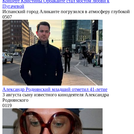
Концерт Кристины Орбакайте стал мостом любви к
Пугачевой
Испанский город Аликанте погрузился в атмосферу глубокой
0
507
Александр Роднянский младший отметил 41-летие
3 августа сыну известного кинодеятеля Александра
Роднянского
0
119