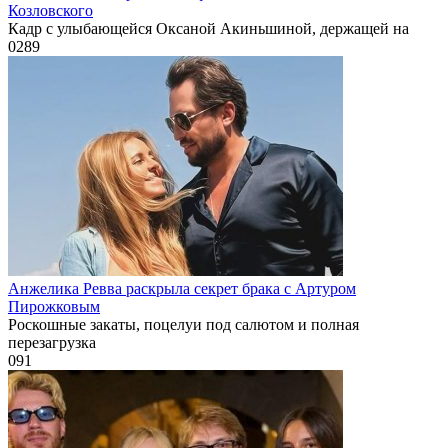
Козловского
Кадр с улыбающейся Оксаной Акиньшиной, держащей на
0
289
Анжелика Ревва раскрыла секрет брака с Артуром
Пирожковым
Роскошные закаты, поцелуи под салютом и полная
перезагрузка
0
91