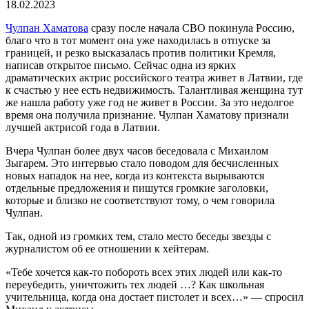
18.02.2023
Чулпан Хаматова
сразу после начала СВО покинула Россию,
благо что в тот момент она уже находилась в отпуске за
границей, и резко высказалась против политики Кремля,
написав открытое письмо. Сейчас одна из ярких
драматических актрис российского театра живет в Латвии, где
к счастью у нее есть недвижимость. Талантливая женщина тут
же нашла работу уже год не живет в России. За это недолгое
время она получила признание. Чулпан Хаматову признали
лучшей актрисой года в Латвии.
Вчера Чулпан более двух часов беседовала с Михаилом
Зыгарем. Это интервью стало поводом для бесчисленных
новых нападок на нее, когда из контекста вырываются
отдельные предложения и пишутся громкие заголовки,
которые и близко не соответствуют тому, о чем говорила
Чулпан.
Так, одной из громких тем, стало место беседы звезды с
журналистом об ее отношении к хейтерам.
«Тебе хочется как-то побороть всех этих людей или как-то
переубедить, уничтожить тех людей …? Как школьная
учительница, когда она достает пистолет и всех…» — спросил