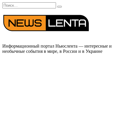
Перейти
Search
к
for:
содержанию
Информационный портал Ньюслента — интересные и
необычные события в мире, в России и в Украине