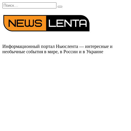
Перейти
Search
к
for:
содержанию
Информационный портал Ньюслента — интересные и
необычные события в мире, в России и в Украине