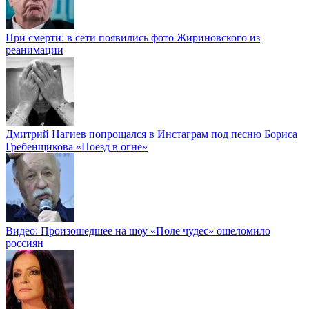
При смерти: в сети появились фото Жириновского из
реанимации
Дмитрий Нагиев попрощался в Инстаграм под песню Бориса
Гребенщикова «Поезд в огне»
Видео: Произошедшее на шоу «Поле чудес» ошеломило
россиян