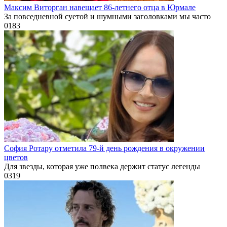
Максим Виторган навещает 86-летнего отца в Юрмале
За повседневной суетой и шумными заголовками мы часто
0
183
София Ротару отметила 79-й день рождения в окружении
цветов
Для звезды, которая уже полвека держит статус легенды
0
319