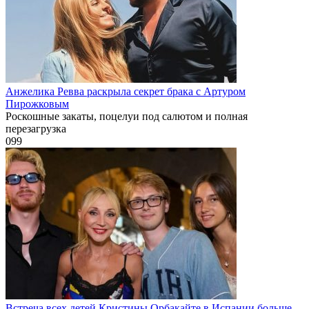
Анжелика Ревва раскрыла секрет брака с Артуром
Пирожковым
Роскошные закаты, поцелуи под салютом и полная
перезагрузка
0
99
Встреча всех детей Кристины Орбакайте в Испании больше,