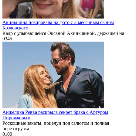
Акиньшина позировала на фото с 3-месячным сыном
Козловского
Кадр с улыбающейся Оксаной Акиньшиной, держащей на
0
345
Анжелика Ревва раскрыла секрет брака с Артуром
Пирожковым
Роскошные закаты, поцелуи под салютом и полная
перезагрузка
0
100