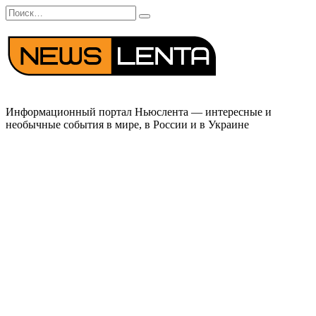
Перейти
Search
к
for:
содержанию
Информационный портал Ньюслента — интересные и
необычные события в мире, в России и в Украине