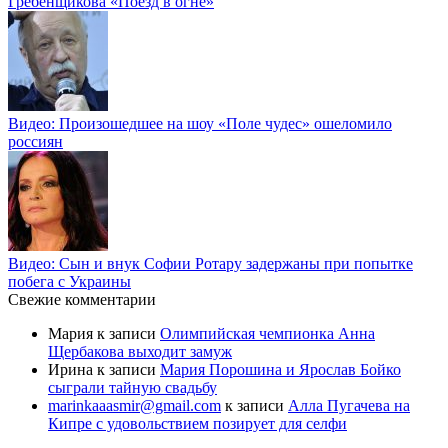
Гребенщикова «Поезд в огне»
Видео: Произошедшее на шоу «Поле чудес» ошеломило
россиян
Видео: Сын и внук Софии Ротару задержаны при попытке
побега с Украины
Свежие комментарии
Мария
к записи
Олимпийская чемпионка Анна
Щербакова выходит замуж
Ирина
к записи
Мария Порошина и Ярослав Бойко
сыграли тайную свадьбу
marinkaaasmir@gmail.com
к записи
Алла Пугачева на
Кипре с удовольствием позирует для селфи