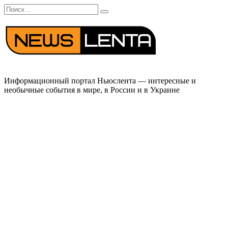
Перейти
Search
к
for:
содержанию
Информационный портал Ньюслента — интересные и
необычные события в мире, в России и в Украине