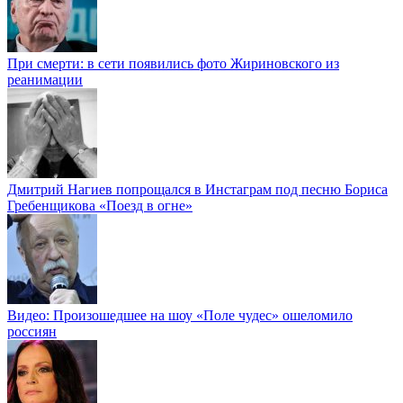
При смерти: в сети появились фото Жириновского из
реанимации
Дмитрий Нагиев попрощался в Инстаграм под песню Бориса
Гребенщикова «Поезд в огне»
Видео: Произошедшее на шоу «Поле чудес» ошеломило
россиян