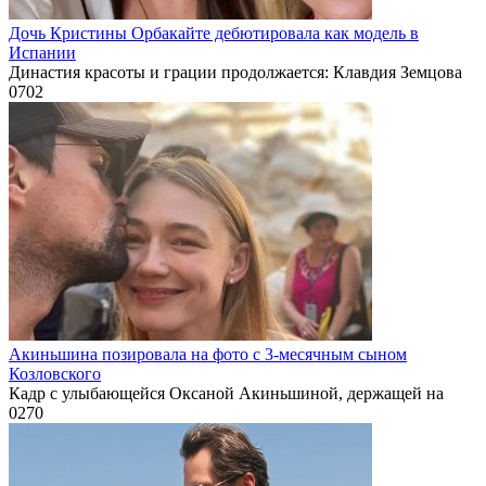
Дочь Кристины Орбакайте дебютировала как модель в
Испании
Династия красоты и грации продолжается: Клавдия Земцова
0
702
Акиньшина позировала на фото с 3-месячным сыном
Козловского
Кадр с улыбающейся Оксаной Акиньшиной, держащей на
0
270