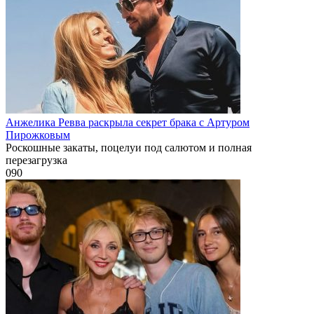
Анжелика Ревва раскрыла секрет брака с Артуром
Пирожковым
Роскошные закаты, поцелуи под салютом и полная
перезагрузка
0
90