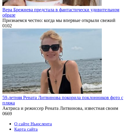
Вера Брежнева предстала в фантастически удивительном
образе
Признаемся честно: когда мы впервые открыли свежий
0
102
59-летняя Рената Литвинова покорила поклонников фото с
пляжа
Актриса и режиссер Рената Литвинова, известная своим
0
669
О сайте Ньюслента
Карта сайта