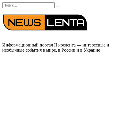
Перейти
Search
к
for:
содержанию
Информационный портал Ньюслента — интересные и
необычные события в мире, в России и в Украине