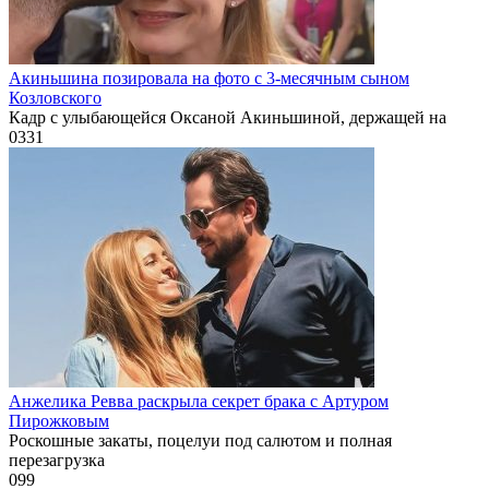
Акиньшина позировала на фото с 3-месячным сыном
Козловского
Кадр с улыбающейся Оксаной Акиньшиной, держащей на
0
331
Анжелика Ревва раскрыла секрет брака с Артуром
Пирожковым
Роскошные закаты, поцелуи под салютом и полная
перезагрузка
0
99