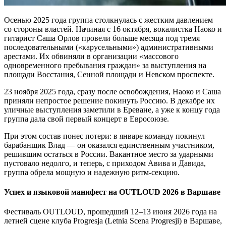
Осенью 2025 года группа столкнулась с жестким давлением
со стороны властей. Начиная с 16 октября, вокалистка Наоко и
гитарист Саша Орлов провели больше месяца под тремя
последовательными («карусельными») административными
арестами. Их обвиняли в организации «массового
одновременного пребывания граждан» за выступления на
площади Восстания, Сенной площади и Невском проспекте.
23 ноября 2025 года, сразу после освобождения, Наоко и Саша
приняли непростое решение покинуть Россию. В декабре их
уличные выступления заметили в Ереване, а уже к концу года
группа дала свой первый концерт в Евросоюзе.
При этом состав понес потери: в январе команду покинул
барабанщик Влад — он оказался единственным участником,
решившим остаться в России. Вакантное место за ударными
пустовало недолго, и теперь, с приходом Авива и Давида,
группа обрела мощную и надежную ритм-секцию.
Успех и языковой манифест на OUTLOUD 2026 в Варшаве
Фестиваль OUTLOUD, прошедший 12–13 июня 2026 года на
летней сцене клуба Progresja (Letnia Scena Progresji) в Варшаве,