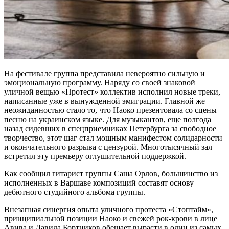
На фестивале группа представила невероятно сильную и
эмоциональную программу. Наряду со своей знаковой
уличной вещью «Протест» коллектив исполнил новые треки,
написанные уже в вынужденной эмиграции. Главной же
неожиданностью стало то, что Наоко презентовала со сцены
песню на украинском языке. Для музыкантов, еще полгода
назад сидевших в спецприемниках Петербурга за свободное
творчество, этот шаг стал мощным манифестом солидарности
и окончательного разрыва с цензурой. Многотысячный зал
встретил эту премьеру оглушительной поддержкой.
Как сообщил гитарист группы Саша Орлов, большинство из
исполненных в Варшаве композиций составят основу
дебютного студийного альбома группы.
Внезапная синергия опыта уличного протеста «Стоптайм»,
принципиальной позиции Наоко и свежей рок-крови в лице
Авива и Давида Бортников обещает вырасти в один из самых