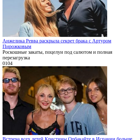
Анжелика Ревва раскрыла секрет брака с Артуром
Пирожковым
Роскошные закаты, поцелуи под салютом и полная
перезагрузка
0
104
Встреча всех детей Кристины Орбакайте в Испании больше,