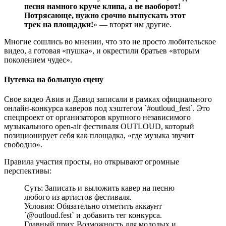
песня намного круче клипа, а не наоборот!
Потрясающе, нужно срочно выпускать этот
трек на площадки!
» — вторят им другие.
Многие сошлись во мнении, что это не просто любительское
видео, а готовая «пушка», и окрестили братьев «вторым
поколением чудес».
Путевка на большую сцену
Свое видео Авив и Давид записали в рамках официального
онлайн-конкурса каверов под хэштегом `#outloud_fest`. Это
спецпроект от организаторов крупного независимого
музыкального open-air фестиваля OUTLOUD, который
позиционирует себя как площадка, «где музыка звучит
свободно».
Правила участия просты, но открывают огромные
перспективы:
Суть: Записать и выложить кавер на песню
любого из артистов фестиваля.
Условия: Обязательно отметить аккаунт
`@outloud.fest` и добавить тег конкурса.
Главный приз: Возможность для молодых и