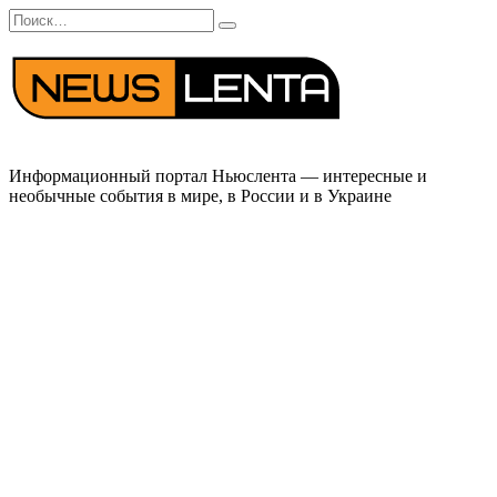
Перейти
Search
к
for:
содержанию
Информационный портал Ньюслента — интересные и
необычные события в мире, в России и в Украине