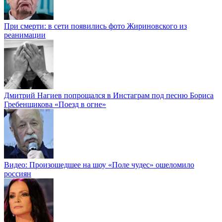
При смерти: в сети появились фото Жириновского из
реанимации
Дмитрий Нагиев попрощался в Инстаграм под песню Бориса
Гребенщикова «Поезд в огне»
Видео: Произошедшее на шоу «Поле чудес» ошеломило
россиян