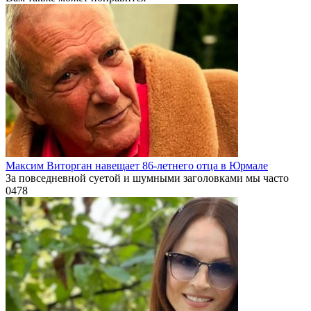
Максим Виторган навещает 86-летнего отца в Юрмале
За повседневной суетой и шумными заголовками мы часто
0
478