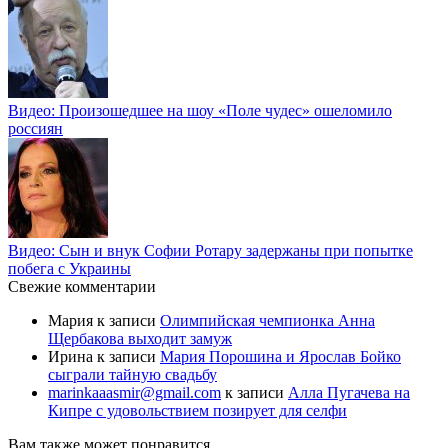
Видео: Произошедшее на шоу «Поле чудес» ошеломило
россиян
Видео: Сын и внук Софии Ротару задержаны при попытке
побега с Украины
Свежие комментарии
Мария
к записи
Олимпийская чемпионка Анна
Щербакова выходит замуж
Ирина
к записи
Мария Порошина и Ярослав Бойко
сыграли тайную свадьбу
marinkaaasmir@gmail.com
к записи
Алла Пугачева на
Кипре с удовольствием позирует для селфи
Вам также может понравится