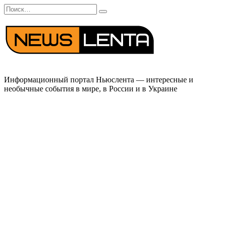
Перейти
Search
к
for:
содержанию
Информационный портал Ньюслента — интересные и
необычные события в мире, в России и в Украине