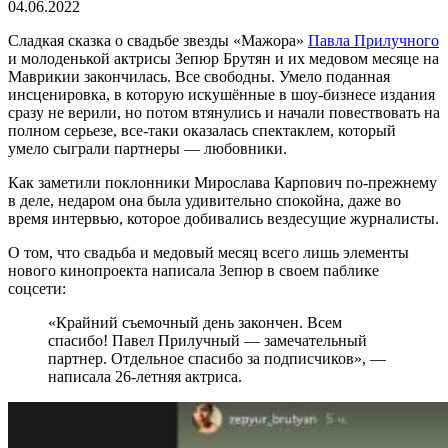
04.06.2022
Сладкая сказка о свадьбе звезды «Мажора»
Павла Прилучного
и молоденькой актрисы Зепюр Брутян и их медовом месяце на
Маврикии закончилась. Все свободны. Умело поданная
инсценировка, в которую искушённые в шоу-бизнесе издания
сразу не верили, но потом втянулись и начали повествовать на
полном серьезе, все-таки оказалась спектаклем, который
умело сыграли партнеры — любовники.
Как заметили поклонники Мирослава Карпович по-прежнему
в деле, недаром она была удивительно спокойна, даже во
время интервью, которое добивались вездесущие журналисты.
О том, что свадьба и медовый месяц всего лишь элементы
нового кинопроекта написала Зепюр в своем паблике
соцсети:
«Крайний съемочный день закончен. Всем
спасибо! Павел Прилучный — замечательный
партнер. Отдельное спасибо за подписчиков», —
написала 26-летняя актриса.