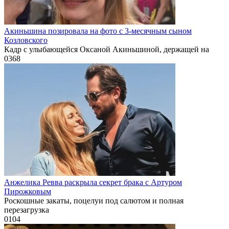
Акиньшина позировала на фото с 3-месячным сыном
Козловского
Кадр с улыбающейся Оксаной Акиньшиной, держащей на
0
368
Анжелика Ревва раскрыла секрет брака с Артуром
Пирожковым
Роскошные закаты, поцелуи под салютом и полная
перезагрузка
0
104