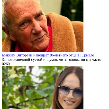
Максим Виторган навещает 86-летнего отца в Юрмале
За повседневной суетой и шумными заголовками мы часто
0
260