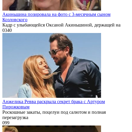
Акиньшина позировала на фото с 3-месячным сыном
Козловского
Кадр с улыбающейся Оксаной Акиньшиной, держащей на
0
340
Анжелика Ревва раскрыла секрет брака с Артуром
Пирожковым
Роскошные закаты, поцелуи под салютом и полная
перезагрузка
0
99