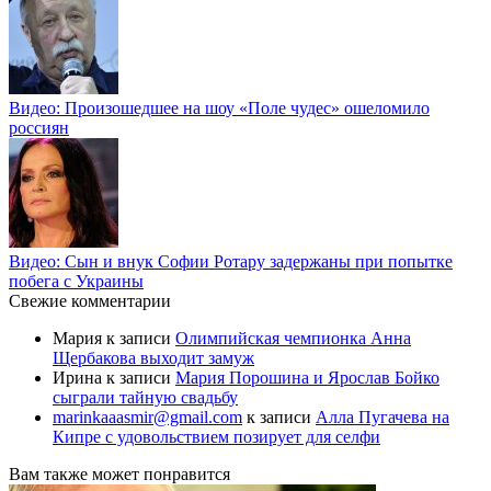
Видео: Произошедшее на шоу «Поле чудес» ошеломило
россиян
Видео: Сын и внук Софии Ротару задержаны при попытке
побега с Украины
Свежие комментарии
Мария
к записи
Олимпийская чемпионка Анна
Щербакова выходит замуж
Ирина
к записи
Мария Порошина и Ярослав Бойко
сыграли тайную свадьбу
marinkaaasmir@gmail.com
к записи
Алла Пугачева на
Кипре с удовольствием позирует для селфи
Вам также может понравится