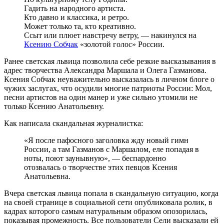
Гадить на народного артиста.
Кто давно и классика, и ретро.
Может только та, кто креативно.
Ссыт или плюет навстречу ветру, — накинулся на
Ксению Собчак
«золотой голос» России.
Ранее светская львица позволила себе резкие высказывания в
адрес творчества Александра Маршала и Олега Газманова.
Ксения Собчак неуважительно высказалась в личном блоге о
чужих заслугах, что осудили многие патриоты России: Мол,
песни артистов на один манер и уже сильно утомили не
только Ксению Анатольевну.
Как написала скандальная журналистка:
«Я после пафосного заголовка жду новый гимн
России, а там Газманов с Маршалом, еле попадая в
ноты, поют заунывную», — беспардонно
отозвалась о творчестве этих певцов Ксения
Анатольевна.
Вчера светская львица попала в скандальную ситуацию, когда
на своей странице в социальной сети опубликовала ролик, в
кадрах которого самым натуральным образом опозорилась,
показывая промежность. Все пользователи Сели высказали ей