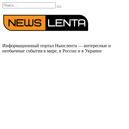
Перейти
Search
к
for:
содержанию
Информационный портал Ньюслента — интересные и
необычные события в мире, в России и в Украине