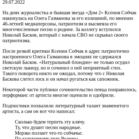
29.07.2022
На днях журналистка и бывшая звезда «Дом 2» Ксения Собчак
накинулась на Олега Газманова за его излишний, по мнению
46-летней медиаперсоны, патриотизм и высмеяла его
многочисленные песни о родине. За коллегу вступился
Николай Басков, который с начала СВО не скрывал своего
патриотизма.
После резкой критики Ксении Собчак в адрес патриотично
настроенного Олега Газманова в эмоциях не сдержался
Николай Басков. «Натуральный блондин» не только осудил
светскую львицу, но и сочинил о ней неприятный стих.
Такого поворота никто не ожидал, потому что с Николая
Баскова слетел лоск и он начал ругаться как сапожник.
Некоторой части публики сочинительство певца понравилось,
перформанс от артиста многие оценили и одобрили.
Подписчики похвалили литературный талант знаменитого
артиста, а сам он вот что написал:
Сколько будем терпеть эту клячу.
Ту, что душит песни народные.
Мерзко ползает что-то собчачье.
По культурному телу Родины.