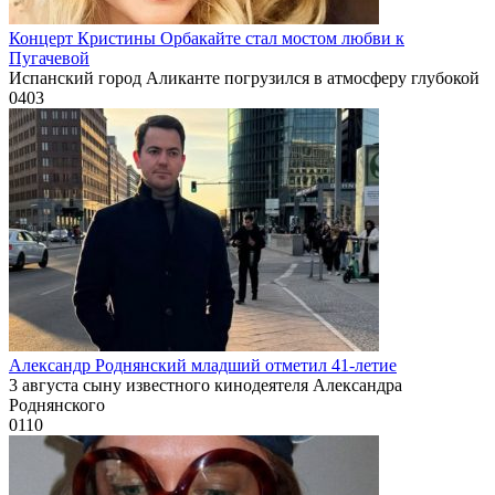
Концерт Кристины Орбакайте стал мостом любви к
Пугачевой
Испанский город Аликанте погрузился в атмосферу глубокой
0
403
Александр Роднянский младший отметил 41-летие
3 августа сыну известного кинодеятеля Александра
Роднянского
0
110