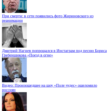
При смерти: в сети появились фото Жириновского из
реанимации
Дмитрий Нагиев попрощался в Инстаграм под песню Бориса
Гребенщикова «Поезд в огне»
Видео: Произошедшее на шоу «Поле чудес» ошеломило
россиян