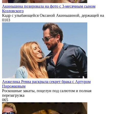
Акиньшина позировала на фото с 3-месячным сыном
Козловского
Кадр с улыбающейся Оксаной Акиньшиной, держащей на
0
103
Анжелика Ревва раскрыла секрет брака с Артуром
Пирожковым
Роскошные закаты, поцелуи под салютом и полная
перезагрузка
0
65