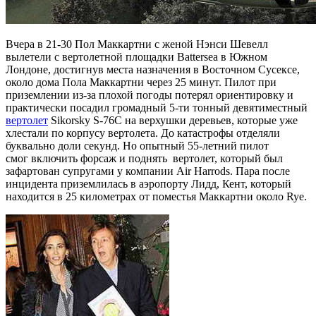
Вчера в 21-30 Пол Маккартни с женой Нэнси Шевелл
вылетели с вертолетной площадки Battersea в Южном
Лондоне, достигнув места назначения в Восточном Сусексе,
около дома Пола Маккартни через 25 минут. Пилот при
приземлении из-за плохой погоды потерял ориентировку и
практически посадил громадный 5-ти тонный девятиместный
вертолет
Sikorsky S-76C на верхушки деревьев, которые уже
хлестали по корпусу вертолета. До катастрофы отделяли
буквально доли секунд. Но опытный 55-летний пилот
смог включить форсаж и поднять вертолет, который был
зафартован супругами у компании Air Harrods. Пара после
инцидента приземлилась в аэропорту Лидд, Кент, который
находится в 25 километрах от поместья Маккартни около Rye.