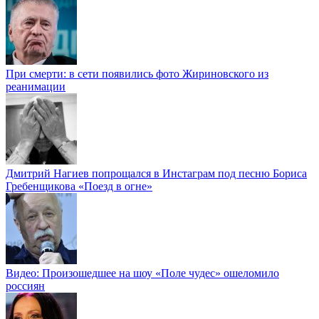
При смерти: в сети появились фото Жириновского из
реанимации
Дмитрий Нагиев попрощался в Инстаграм под песню Бориса
Гребенщикова «Поезд в огне»
Видео: Произошедшее на шоу «Поле чудес» ошеломило
россиян