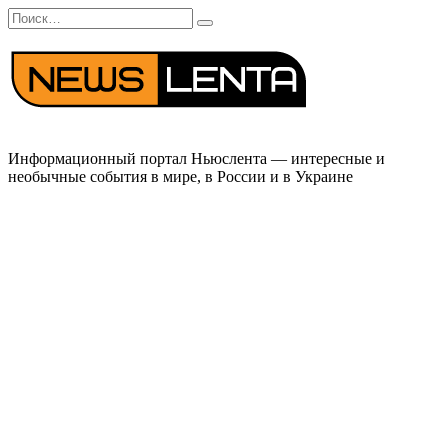
Перейти
Search
к
for:
содержанию
Информационный портал Ньюслента — интересные и
необычные события в мире, в России и в Украине