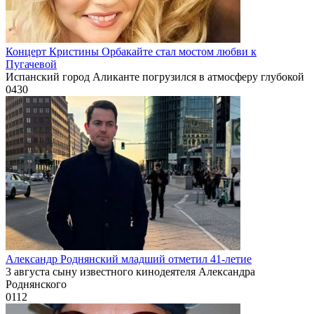
Концерт Кристины Орбакайте стал мостом любви к
Пугачевой
Испанский город Аликанте погрузился в атмосферу глубокой
0
430
Александр Роднянский младший отметил 41-летие
3 августа сыну известного кинодеятеля Александра
Роднянского
0
112