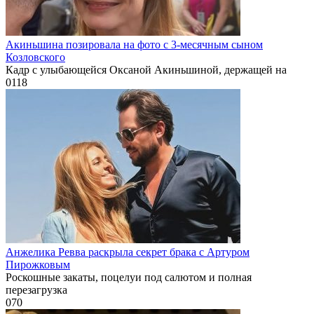
Акиньшина позировала на фото с 3-месячным сыном
Козловского
Кадр с улыбающейся Оксаной Акиньшиной, держащей на
0
118
Анжелика Ревва раскрыла секрет брака с Артуром
Пирожковым
Роскошные закаты, поцелуи под салютом и полная
перезагрузка
0
70