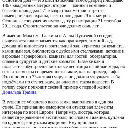
Основной дом — это шестиэтажный замок-дворец площадью
1867 квадратных метров, второе — банный комплекс и
бассейн площадью 571 квадратных метров и третье —
помещение для охраны, всего площадью 29 кв. метров.
Основные сооружения имеют дату регистрации 21 сентября
2011 года. Строительство заняло долгих семь лет.
В имении Максима Галкина и Аллы Пугачевой сегодня
выделяются такие элементы как оранжерея, зимний сад,
домашний кинотеатр и зрительный зал, курительная комната,
каминный зал, библиотека с дубовыми стеллажами, детские и
взрослые гардеробные, комнаты для гостей, обсерватория,
спальни супругов и детские комнаты. В замке как и
полагается обустроены винтовые лестницы и тайные ходы, но
есть и элементы современности такие, как например, лифт.
Это и понятно 73-летняя супруга не должна утруждать себя
подъёмами по ступенькам, да опасно в таком возрасте. В
голову сразу приходит свежий пример с первой женой
Дональда Трампа
.
Внутреннее убранство всего замка выполнено в едином
стиле. По признанию юмориста он отыскивал элементы
интерьера по всей Европе. Например, люстра, которая
является украшением вестибюля, по словам Галкина, куплена
на одном французском аукционе. Ему пришлось
поторговаться, но в итоге люстра обошлась ему не дороже