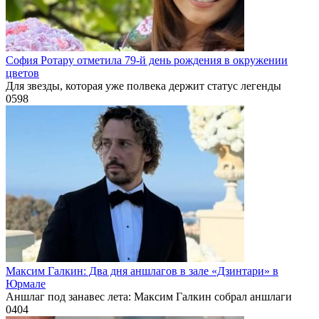
София Ротару отметила 79-й день рождения в окружении
цветов
Для звезды, которая уже полвека держит статус легенды
0
598
Максим Галкин: Два дня аншлагов в зале «Дзинтари» в
Юрмале
Аншлаг под занавес лета: Максим Галкин собрал аншлаги
0
404