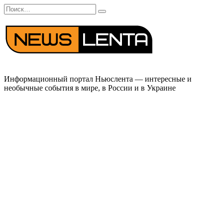
Перейти
Search
к
for:
содержанию
Информационный портал Ньюслента — интересные и
необычные события в мире, в России и в Украине