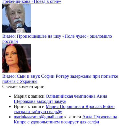
Гребенщикова «Поезд в огне»
Видео: Произошедшее на шоу «Поле чудес» ошеломило
россиян
Видео: Сын и внук Софии Ротару задержаны при попытке
побега с Украины
Свежие комментарии
Мария
к записи
Олимпийская чемпионка Анна
Щербакова выходит замуж
Ирина
к записи
Мария Порошина и Ярослав Бойко
сыграли тайную свадьбу
marinkaaasmir@gmail.com
к записи
Алла Пугачева на
Кипре с удовольствием позирует для селфи