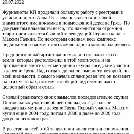
20.07.2022
Журналисты КП проделали большую работу с реестрами и
установили, что Алла Пугачева не является хозяйкой
знаменитого имения-замка в подмосковной деревне Грязь. По
документам владельцем всего, что находится на огромной
территории является бывший телеведущий Первого канала
Максим Галкин. По некоторым оценкам весь комплекс
недвижимости может стоить около одного миллиарда рублей.
Предприимчивый артист давным-давно положил глаз на
земли, которые расположены в этой местности, и на
протяжении многих лет методично скупал соседские участки
в деревне Грязь. Надо отдать должное юмористу, который, по
всей видимости, с самого начала спланировал что он возведет
на этих участках, потому что общий вид имения имеет
целостный образ и стиль.
Смелый реализатор своих замыслов последовательно скупил
16 земельных участков общей площадью 21,2 тысячи
квадратных метров в деревне Грязь. Первый участок Максим
купил еще в 2004 году, потом в 2008 и далее до 2020 года
докупал несколько раз.
В реестре на всей этой территории числится три сооружения.