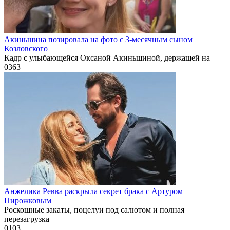
Акиньшина позировала на фото с 3-месячным сыном
Козловского
Кадр с улыбающейся Оксаной Акиньшиной, держащей на
0
363
Анжелика Ревва раскрыла секрет брака с Артуром
Пирожковым
Роскошные закаты, поцелуи под салютом и полная
перезагрузка
0
103