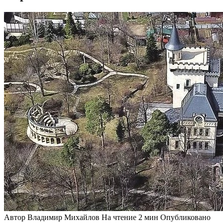
Автор
Владимир Михайлов
На чтение
2 мин
Опубликовано