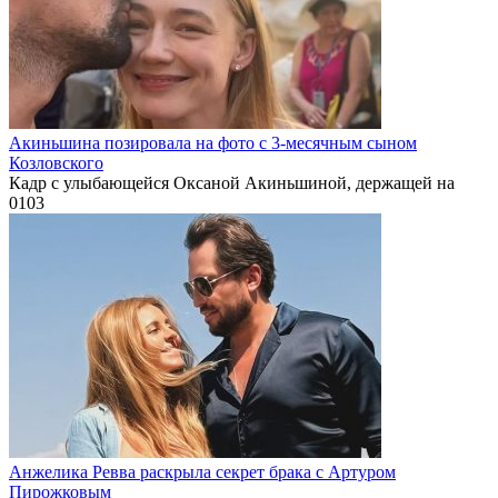
Акиньшина позировала на фото с 3-месячным сыном
Козловского
Кадр с улыбающейся Оксаной Акиньшиной, держащей на
0
103
Анжелика Ревва раскрыла секрет брака с Артуром
Пирожковым