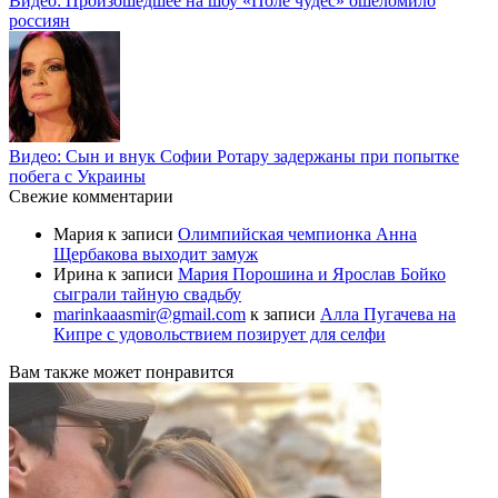
Видео: Произошедшее на шоу «Поле чудес» ошеломило
россиян
Видео: Сын и внук Софии Ротару задержаны при попытке
побега с Украины
Свежие комментарии
Мария
к записи
Олимпийская чемпионка Анна
Щербакова выходит замуж
Ирина
к записи
Мария Порошина и Ярослав Бойко
сыграли тайную свадьбу
marinkaaasmir@gmail.com
к записи
Алла Пугачева на
Кипре с удовольствием позирует для селфи
Вам также может понравится