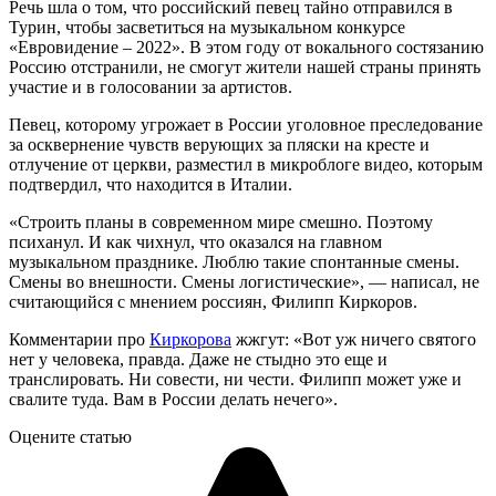
Речь шла о том, что российский певец тайно отправился в
Турин, чтобы засветиться на музыкальном конкурсе
«Евровидение – 2022». В этом году от вокального состязанию
Россию отстранили, не смогут жители нашей страны принять
участие и в голосовании за артистов.
Певец, которому угрожает в России уголовное преследование
за осквернение чувств верующих за пляски на кресте и
отлучение от церкви, разместил в микроблоге видео, которым
подтвердил, что находится в Италии.
«Строить планы в современном мире смешно. Поэтому
психанул. И как чихнул, что оказался на главном
музыкальном празднике. Люблю такие спонтанные смены.
Смены во внешности. Смены логистические», — написал, не
считающийся с мнением россиян, Филипп Киркоров.
Комментарии про
Киркорова
жжгут: «Вот уж ничего святого
нет у человека, правда. Даже не стыдно это еще и
транслировать. Ни совести, ни чести. Филипп может уже и
свалите туда. Вам в России делать нечего».
Оцените статью