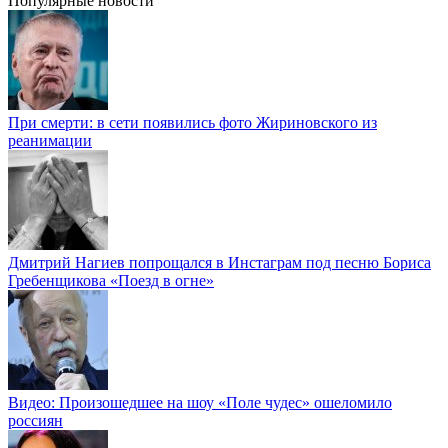
Популярные новости
При смерти: в сети появились фото Жириновского из
реанимации
Дмитрий Нагиев попрощался в Инстаграм под песню Бориса
Гребенщикова «Поезд в огне»
Видео: Произошедшее на шоу «Поле чудес» ошеломило
россиян