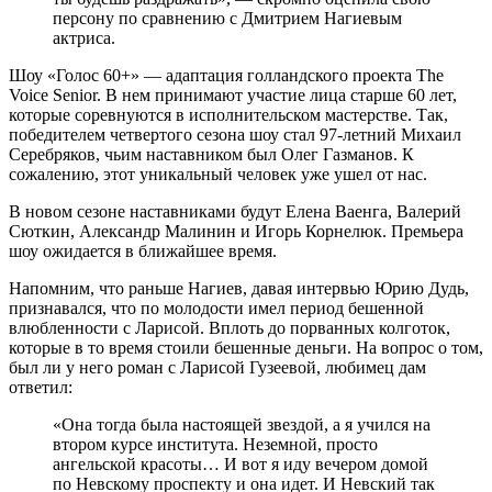
персону по сравнению с Дмитрием Нагиевым
актриса.
Шоу «Голос 60+» — адаптация голландского проекта The
Voice Senior. В нем принимают участие лица старше 60 лет,
которые соревнуются в исполнительском мастерстве. Так,
победителем четвертого сезона шоу стал 97-летний Михаил
Серебряков, чьим наставником был Олег Газманов. К
сожалению, этот уникальный человек уже ушел от нас.
В новом сезоне наставниками будут Елена Ваенга, Валерий
Сюткин, Александр Малинин и Игорь Корнелюк. Премьера
шоу ожидается в ближайшее время.
Напомним, что раньше Нагиев, давая интервью Юрию Дудь,
признавался, что по молодости имел период бешенной
влюбленности с Ларисой. Вплоть до порванных колготок,
которые в то время стоили бешенные деньги. На вопрос о том,
был ли у него роман с Ларисой Гузеевой, любимец дам
ответил:
«Она тогда была настоящей звездой, а я учился на
втором курсе института. Неземной, просто
ангельской красоты… И вот я иду вечером домой
по Невскому проспекту и она идет. И Невский так