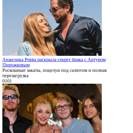
Анжелика Ревва раскрыла секрет брака с Артуром
Пирожковым
Роскошные закаты, поцелуи под салютом и полная
перезагрузка
0
101