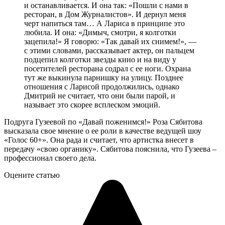
и останавливается. И она так: «Пошли с нами в
ресторан, в Дом Журналистов». И дернул меня
черт напиться там… А Лариса в принципе это
любила. И она: «Димыч, смотри, я колготки
зацепила!» Я говорю: «Так давай их снимем!», —
с этими словами, рассказывает актер, он пальцем
подцепил колготки звезды кино и на виду у
посетителей ресторана содрал с ее ноги. Охрана
тут же выкинула парнишку на улицу. Позднее
отношения с Ларисой продолжились, однако
Дмитрий не считает, что они были парой, и
называет это скорее всплеском эмоций.
Подруга Гузеевой по «Давай поженимся!» Роза Сябитова
высказала свое мнение о ее роли в качестве ведущей шоу
«Голос 60+». Она рада и считает, что артистка внесет в
передачу «свою органику». Сябитова пояснила, что Гузеева –
профессионал своего дела.
Оцените статью