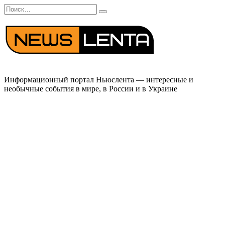
Перейти
Search
к
for:
содержанию
Информационный портал Ньюслента — интересные и
необычные события в мире, в России и в Украине