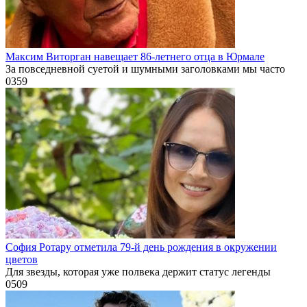
Максим Виторган навещает 86-летнего отца в Юрмале
За повседневной суетой и шумными заголовками мы часто
0
359
София Ротару отметила 79-й день рождения в окружении
цветов
Для звезды, которая уже полвека держит статус легенды
0
509