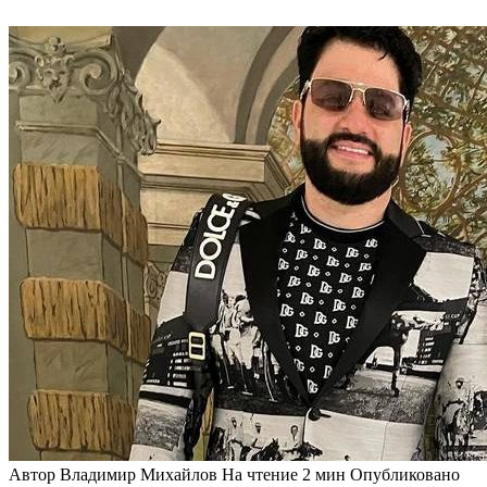
Автор
Владимир Михайлов
На чтение
2 мин
Опубликовано