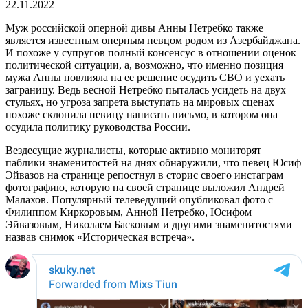
22.11.2022
Муж российской оперной дивы Анны Нетребко также
является известным оперным певцом родом из Азербайджана.
И похоже у супругов полный консенсус в отношении оценок
политической ситуации, а, возможно, что именно позиция
мужа Анны повлияла на ее решение осудить СВО и уехать
заграницу. Ведь весной Нетребко пыталась усидеть на двух
стульях, но угроза запрета выступать на мировых сценах
похоже склонила певицу написать письмо, в котором она
осудила политику руководства России.
Вездесущие журналисты, которые активно мониторят
паблики знаменитостей на днях обнаружили, что певец Юсиф
Эйвазов на странице репостнул в сторис своего инстаграм
фотографию, которую на своей странице выложил Андрей
Малахов. Популярный телеведущий опубликовал фото с
Филиппом Киркоровым, Анной Нетребко, Юсифом
Эйвазовым, Николаем Басковым и другими знаменитостями
назвав снимок «Историческая встреча».