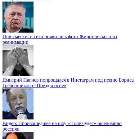
При смерти: в сети появились фото Жириновского из
реанимации
Дмитрий Нагиев попрощался в Инстаграм под песню Бориса
Гребенщикова «Поезд в огне»
Видео: Произошедшее на шоу «Поле чудес» ошеломило
россиян