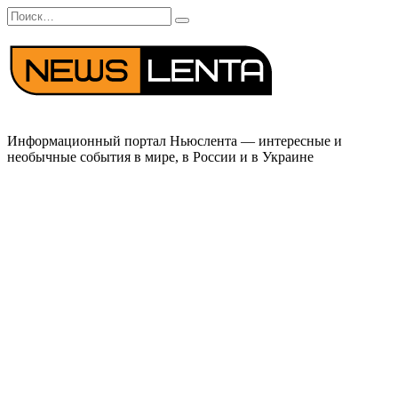
Перейти
Search
к
for:
содержанию
Информационный портал Ньюслента — интересные и
необычные события в мире, в России и в Украине