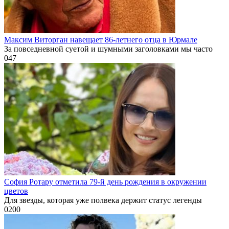
Максим Виторган навещает 86-летнего отца в Юрмале
За повседневной суетой и шумными заголовками мы часто
0
47
София Ротару отметила 79-й день рождения в окружении
цветов
Для звезды, которая уже полвека держит статус легенды
0
200