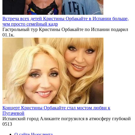
Встреча всех детей Кристины Орбакайте в Испании больше,
чем просто семейный кадр
Гастрольный тур Кристины Орбакайте по Испании подарил
0
1.1к.
Концерт Кристины Орбакайте стал мостом любви к
Пугачевой
Испанский город Аликанте погрузился в атмосферу глубокой
0
513
О сайте Ньюслента