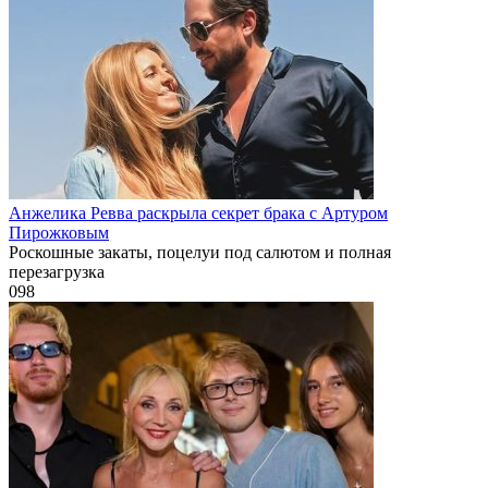
Анжелика Ревва раскрыла секрет брака с Артуром
Пирожковым
Роскошные закаты, поцелуи под салютом и полная
перезагрузка
0
98