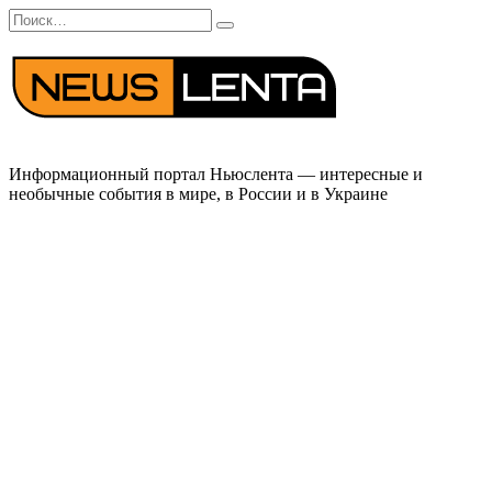
Перейти
Search
к
for:
содержанию
Информационный портал Ньюслента — интересные и
необычные события в мире, в России и в Украине