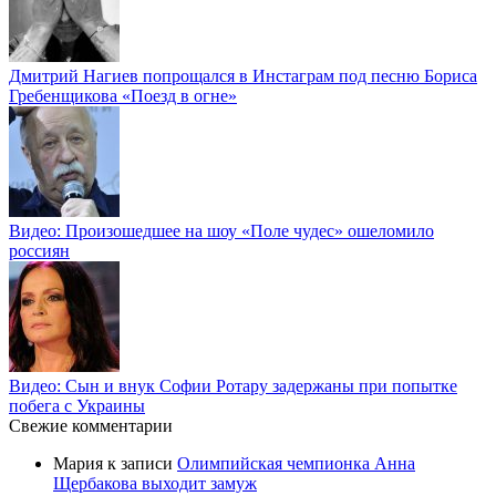
Дмитрий Нагиев попрощался в Инстаграм под песню Бориса
Гребенщикова «Поезд в огне»
Видео: Произошедшее на шоу «Поле чудес» ошеломило
россиян
Видео: Сын и внук Софии Ротару задержаны при попытке
побега с Украины
Свежие комментарии
Мария
к записи
Олимпийская чемпионка Анна
Щербакова выходит замуж