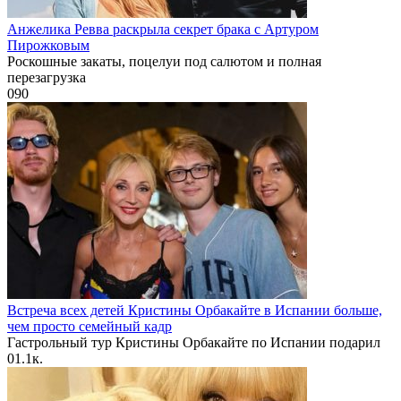
Анжелика Ревва раскрыла секрет брака с Артуром
Пирожковым
Роскошные закаты, поцелуи под салютом и полная
перезагрузка
0
90
Встреча всех детей Кристины Орбакайте в Испании больше,
чем просто семейный кадр
Гастрольный тур Кристины Орбакайте по Испании подарил
0
1.1к.